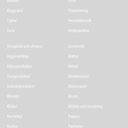
Bildelar
Fritid
Byggvaror
Förpackning
Cyklar
Hemelektronik
Data
Hobbyartiklar
Husgeråd och vitvaror
Livsmedel
Hygienartiklar
Mattor
Hälsoprodukter
Metall
Hästprodukter
Mobiltelefon
Industriprodukter
Motorsport
Klockor
Musik
Kläder
Möbler och inredning
Konfektyr
Papper
Kontor
Parfymer