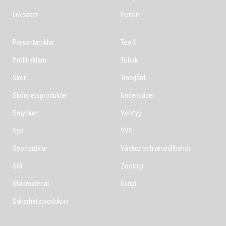
Leksaker
Porslin
Presentartiklar
Textil
Profilreklam
Tobak
Skor
Trädgård
Skönhetsprodukter
Underkläder
Smycken
Verktyg
Spa
VVS
Sportartiklar
Väskor och resetillbehör
Stål
Zoologi
Städmaterial
Övrigt
Säkerhetsprodukter