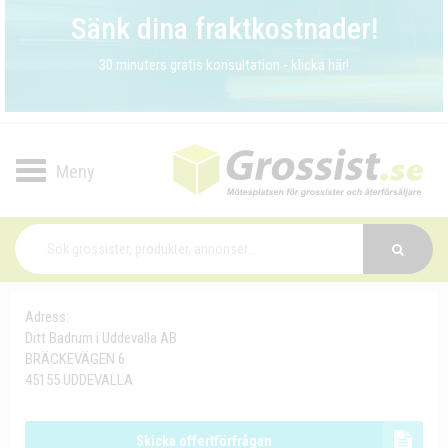
Sänk dina fraktkostnader!
30 minuters gratis konsultation - klicka här!
Toggle
navigation
Adress:
Ditt Badrum i Uddevalla AB
BRÄCKEVÄGEN 6
45155 UDDEVALLA
Skicka offertförfrågan