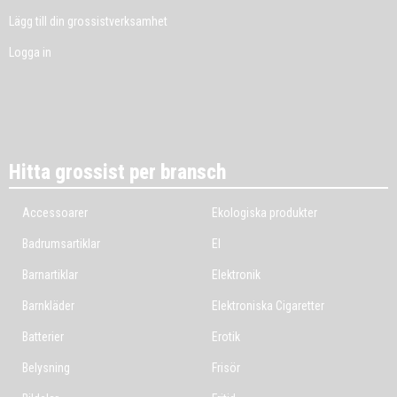
Lägg till din grossistverksamhet
Logga in
Hitta grossist per bransch
Accessoarer
Ekologiska produkter
Badrumsartiklar
El
Barnartiklar
Elektronik
Barnkläder
Elektroniska Cigaretter
Batterier
Erotik
Belysning
Frisör