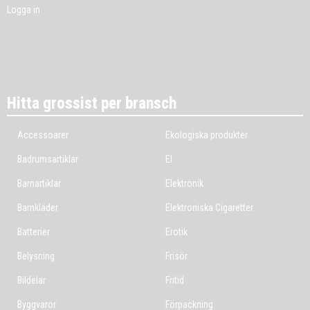
Logga in
Hitta grossist per bransch
Accessoarer
Ekologiska produkter
Badrumsartiklar
El
Barnartiklar
Elektronik
Barnkläder
Elektroniska Cigaretter
Batterier
Erotik
Belysning
Frisör
Bildelar
Fritid
Byggvaror
Förpackning