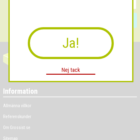
Skicka
Ja!
Nej tack
Information
Allmänna villkor
Referenskunder
Om Grossist.se
Sitemap