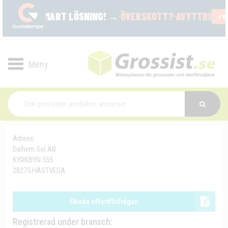
Toggle
navigation
Adress:
Dalhem Sol AB
KYRKBYN 555
28275 HÄSTVEDA
Skicka offertförfrågan
Registrerad under bransch: