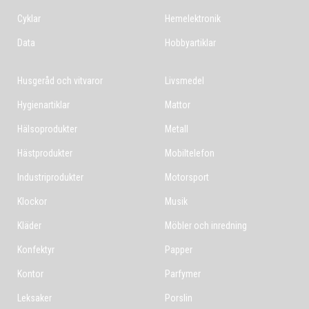
Cyklar
Hemelektronik
Data
Hobbyartiklar
Husgeråd och vitvaror
Livsmedel
Hygienartiklar
Mattor
Hälsoprodukter
Metall
Hästprodukter
Mobiltelefon
Industriprodukter
Motorsport
Klockor
Musik
Kläder
Möbler och inredning
Konfektyr
Papper
Kontor
Parfymer
Leksaker
Porslin