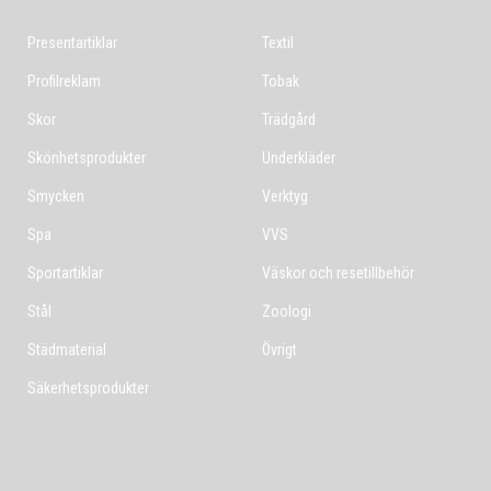
Presentartiklar
Textil
Profilreklam
Tobak
Skor
Trädgård
Skönhetsprodukter
Underkläder
Smycken
Verktyg
Spa
VVS
Sportartiklar
Väskor och resetillbehör
Stål
Zoologi
Städmaterial
Övrigt
Säkerhetsprodukter