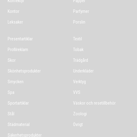
Konfektyr
Papper
Kontor
Parfymer
Leksaker
Porslin
Presentartiklar
Textil
Profilreklam
Tobak
Skor
Trädgård
Skönhetsprodukter
Underkläder
Smycken
Verktyg
Spa
VVS
Sportartiklar
Väskor och resetillbehör
Stål
Zoologi
Städmaterial
Övrigt
Säkerhetsprodukter