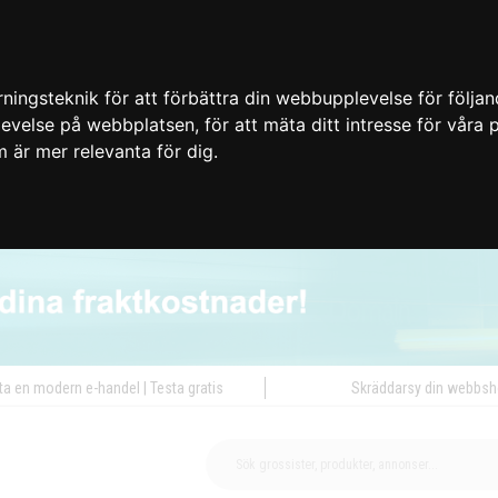
ingsteknik för att förbättra din webbupplevelse för följa
plevelse på webbplatsen
,
för att mäta ditt intresse för våra
m är mer relevanta för dig
.
ta en modern e-handel | Testa gratis
Skräddarsy din webbs