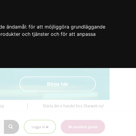
nde ändamål:
för att möjliggöra grundläggande
 produkter och tjänster och för att anpassa
hop
Starta din e-handel hos Starweb nu!
Logga in
Bli medlem gratis