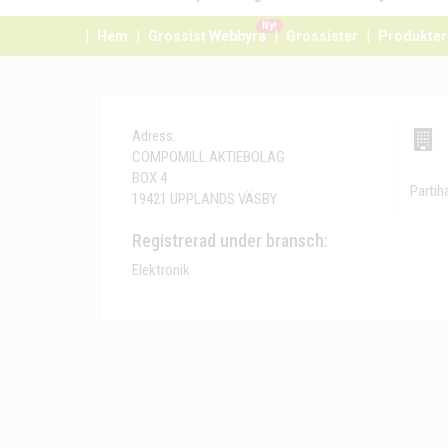
Ny!
Hem
Grossist Webbyrå
Grossister
Produkter
Adress:
COMPOMILL AKTIEBOLAG
BOX 4
Partih
19421 UPPLANDS VÄSBY
Registrerad under bransch:
Elektronik