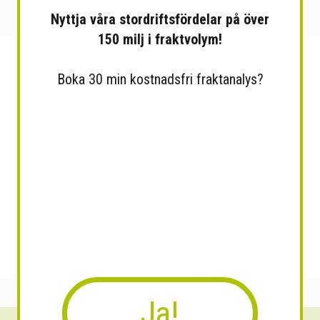
Nyttja våra stordriftsfördelar på över
150 milj i fraktvolym!
Boka 30 min kostnadsfri fraktanalys?
Ja!