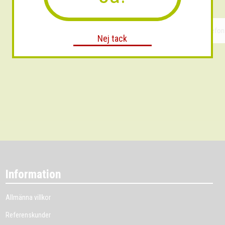
Nej tack
Information
Allmänna villkor
Referenskunder