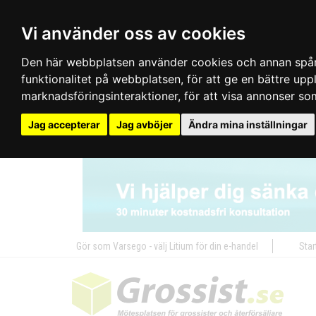
Vi använder oss av cookies
Den här webbplatsen använder cookies och annan spårn
funktionalitet på webbplatsen
,
för att ge en bättre up
marknadsföringsinteraktioner
,
för att visa annonser so
Jag accepterar
Jag avböjer
Ändra mina inställningar
Gör som Varsego - välj Litium för din e-handel
Star