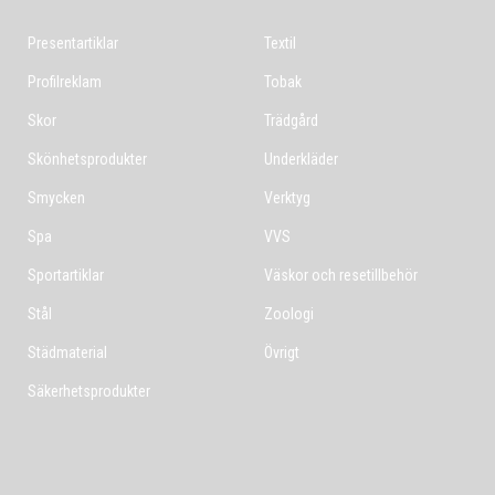
Presentartiklar
Textil
Profilreklam
Tobak
Skor
Trädgård
Skönhetsprodukter
Underkläder
Smycken
Verktyg
Spa
VVS
Sportartiklar
Väskor och resetillbehör
Stål
Zoologi
Städmaterial
Övrigt
Säkerhetsprodukter