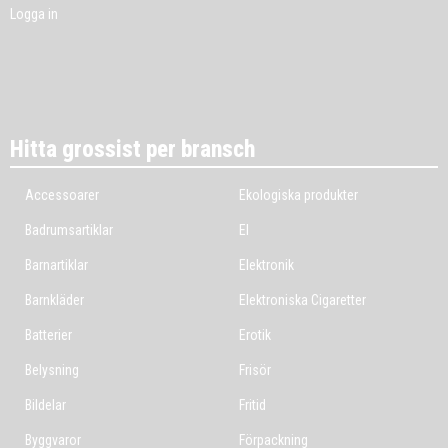
Logga in
Hitta grossist per bransch
Accessoarer
Ekologiska produkter
Badrumsartiklar
El
Barnartiklar
Elektronik
Barnkläder
Elektroniska Cigaretter
Batterier
Erotik
Belysning
Frisör
Bildelar
Fritid
Byggvaror
Förpackning