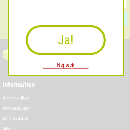
Skicka
Ja!
Nej tack
Information
Allmänna villkor
Referenskunder
Om Grossist.se
Sitemap