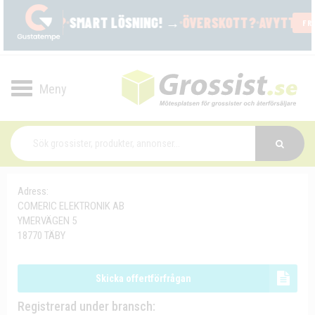
Toggle
navigation
Adress:
COMERIC ELEKTRONIK AB
YMERVÄGEN 5
18770 TÄBY
Skicka offertförfrågan
Registrerad under bransch: