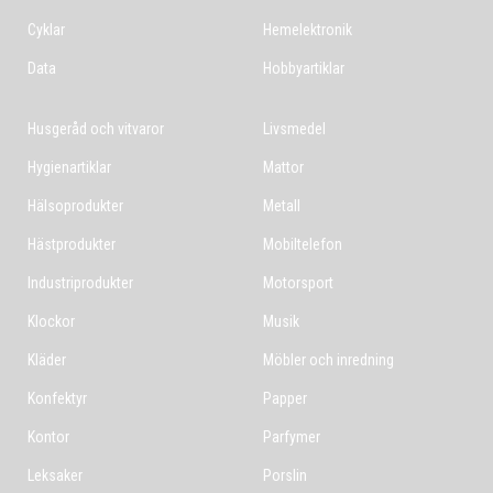
Cyklar
Hemelektronik
Data
Hobbyartiklar
Husgeråd och vitvaror
Livsmedel
Hygienartiklar
Mattor
Hälsoprodukter
Metall
Hästprodukter
Mobiltelefon
Industriprodukter
Motorsport
Klockor
Musik
Kläder
Möbler och inredning
Konfektyr
Papper
Kontor
Parfymer
Leksaker
Porslin