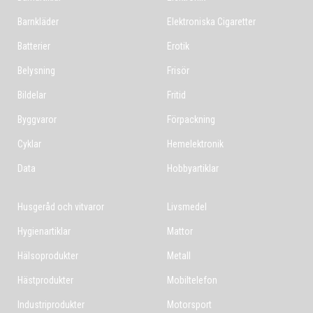
Barnkläder
Elektroniska Cigaretter
Batterier
Erotik
Belysning
Frisör
Bildelar
Fritid
Byggvaror
Förpackning
Cyklar
Hemelektronik
Data
Hobbyartiklar
Husgeråd och vitvaror
Livsmedel
Hygienartiklar
Mattor
Hälsoprodukter
Metall
Hästprodukter
Mobiltelefon
Industriprodukter
Motorsport