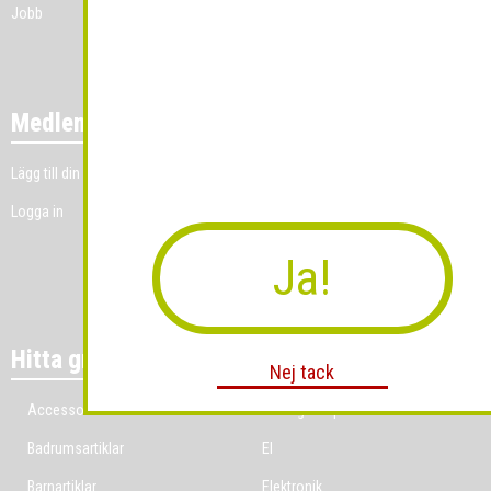
Jobb
Medlemmar
Lägg till din grossistverksamhet
Logga in
Ja!
Hitta grossist per bransch
Nej tack
Accessoarer
Ekologiska produkter
Badrumsartiklar
El
Barnartiklar
Elektronik