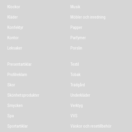
Klockor
Musik
Kläder
Möbler och inredning
Konfektyr
Papper
Kontor
Parfymer
Leksaker
Porslin
Presentartiklar
Textil
Profilreklam
Tobak
Skor
Trädgård
Skönhetsprodukter
Underkläder
Smycken
Verktyg
Spa
VVS
Sportartiklar
Väskor och resetillbehör