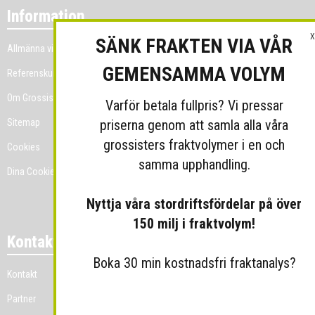
Information
X
SÄNK FRAKTEN VIA VÅR
Allmänna villkor
GEMENSAMMA VOLYM
Referenskunder
Om Grossist.se
Varför betala fullpris? Vi pressar
priserna genom att samla alla våra
Sitemap
grossisters fraktvolymer i en och
Cookies
samma upphandling.
Dina Cookie-prefenser
Nyttja våra stordriftsfördelar på över
150 milj i fraktvolym!
Kontakt
Boka 30 min kostnadsfri fraktanalys?
Kontakt
Partner