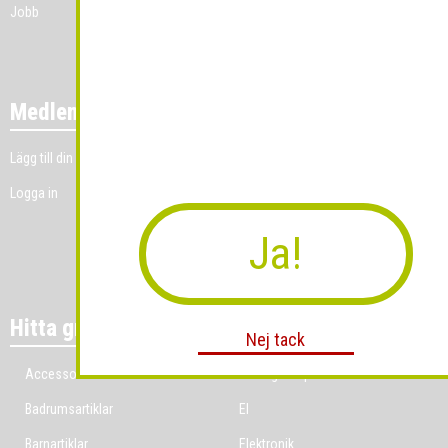
Jobb
Medlemmar
Lägg till din grossistverksamhet
Logga in
Ja!
Hitta grossist per bransch
Nej tack
Accessoarer
Ekologiska produkter
Badrumsartiklar
El
Barnartiklar
Elektronik