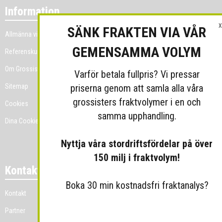
Information
X
SÄNK FRAKTEN VIA VÅR
Allmänna villkor
GEMENSAMMA VOLYM
Referenskunder
Om Grossist.se
Varför betala fullpris? Vi pressar
priserna genom att samla alla våra
Sitemap
grossisters fraktvolymer i en och
Cookies
samma upphandling.
Dina Cookie-prefenser
Nyttja våra stordriftsfördelar på över
150 milj i fraktvolym!
Kontakt
Boka 30 min kostnadsfri fraktanalys?
Kontakt
Partner