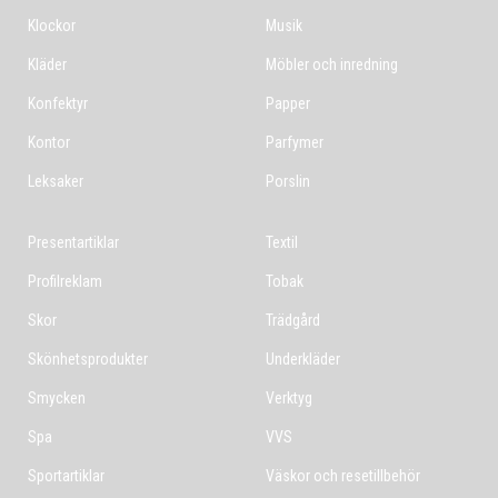
Klockor
Musik
Kläder
Möbler och inredning
Konfektyr
Papper
Kontor
Parfymer
Leksaker
Porslin
Presentartiklar
Textil
Profilreklam
Tobak
Skor
Trädgård
Skönhetsprodukter
Underkläder
Smycken
Verktyg
Spa
VVS
Sportartiklar
Väskor och resetillbehör