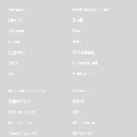
Barnkläder
Elektroniska Cigaretter
Batterier
Erotik
Belysning
Frisör
Bildelar
Fritid
Byggvaror
Förpackning
Cyklar
Hemelektronik
Data
Hobbyartiklar
Husgeråd och vitvaror
Livsmedel
Hygienartiklar
Mattor
Hälsoprodukter
Metall
Hästprodukter
Mobiltelefon
Industriprodukter
Motorsport