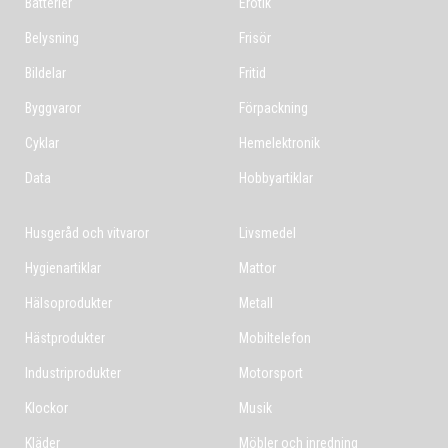
Batterier
Erotik
Belysning
Frisör
Bildelar
Fritid
Byggvaror
Förpackning
Cyklar
Hemelektronik
Data
Hobbyartiklar
Husgeråd och vitvaror
Livsmedel
Hygienartiklar
Mattor
Hälsoprodukter
Metall
Hästprodukter
Mobiltelefon
Industriprodukter
Motorsport
Klockor
Musik
Kläder
Möbler och inredning