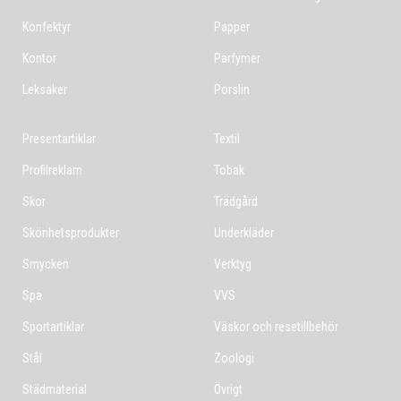
Konfektyr
Papper
Kontor
Parfymer
Leksaker
Porslin
Presentartiklar
Textil
Profilreklam
Tobak
Skor
Trädgård
Skönhetsprodukter
Underkläder
Smycken
Verktyg
Spa
VVS
Sportartiklar
Väskor och resetillbehör
Stål
Zoologi
Städmaterial
Övrigt