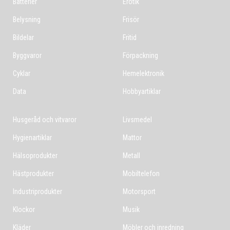
Batterier
Erotik
Belysning
Frisör
Bildelar
Fritid
Byggvaror
Förpackning
Cyklar
Hemelektronik
Data
Hobbyartiklar
Husgeråd och vitvaror
Livsmedel
Hygienartiklar
Mattor
Hälsoprodukter
Metall
Hästprodukter
Mobiltelefon
Industriprodukter
Motorsport
Klockor
Musik
Kläder
Möbler och inredning