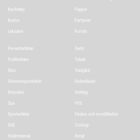
Konfektyr
Papper
Kontor
Parfymer
Leksaker
Porslin
Presentartiklar
Textil
Profilreklam
Tobak
Skor
Trädgård
Skönhetsprodukter
Underkläder
Smycken
Verktyg
Spa
VVS
Sportartiklar
Väskor och resetillbehör
Stål
Zoologi
Städmaterial
Övrigt