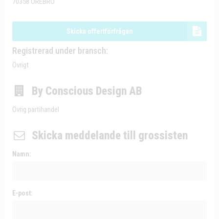
70358 ÖREBRO
Skicka offertförfrågan
Registrerad under bransch:
Övrigt
By Conscious Design AB
Övrig partihandel
Skicka meddelande till grossisten
Namn:
E-post: