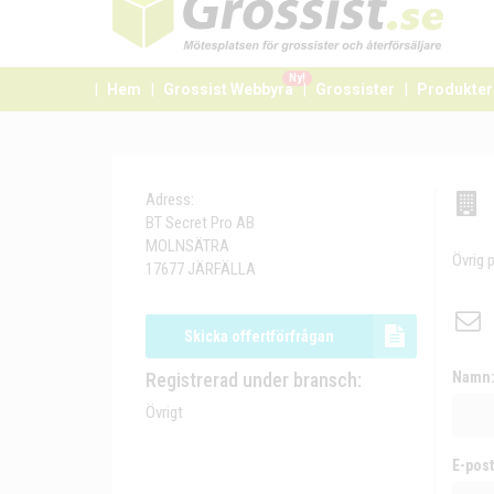
Ny!
Hem
Grossist Webbyrå
Grossister
Produkter
Adress:
BT Secret Pro AB
MOLNSÄTRA
Övrig 
17677 JÄRFÄLLA
Skicka offertförfrågan
Registrerad under bransch:
Namn
Övrigt
E-post