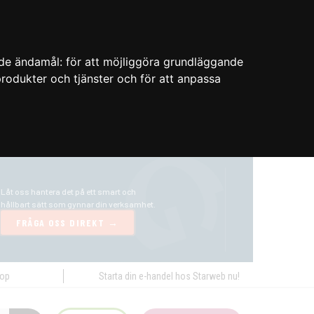
nde ändamål:
för att möjliggöra grundläggande
 produkter och tjänster och för att anpassa
hop
Starta din e-handel hos Starweb nu!