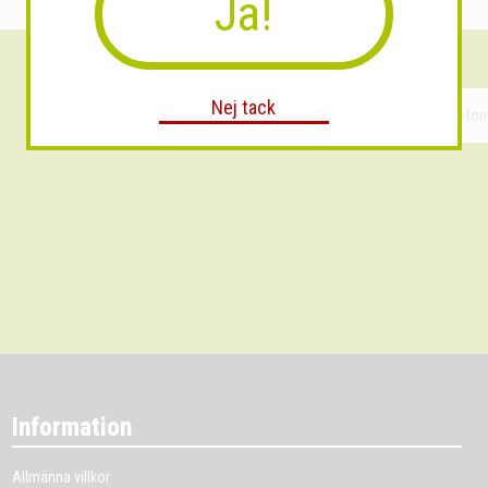
Ja!
Nej tack
Information
Allmänna villkor