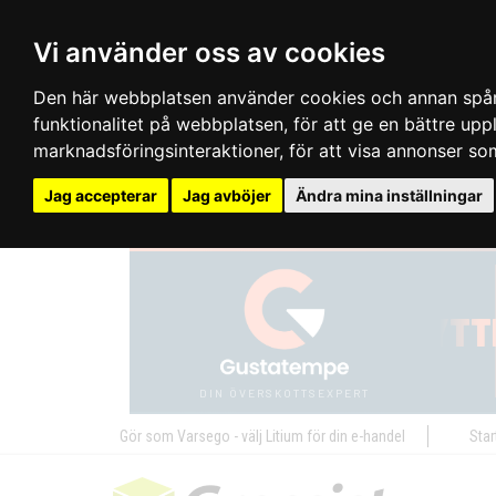
Vi använder oss av cookies
Den här webbplatsen använder cookies och annan spårn
funktionalitet på webbplatsen
,
för att ge en bättre up
marknadsföringsinteraktioner
,
för att visa annonser so
Jag accepterar
Jag avböjer
Ändra mina inställningar
Gör som Varsego - välj Litium för din e-handel
Star