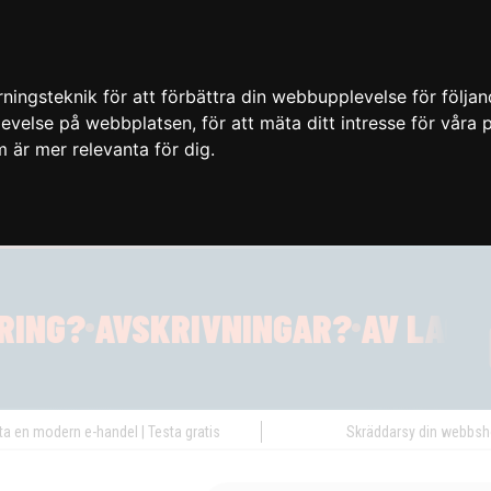
ingsteknik för att förbättra din webbupplevelse för följa
plevelse på webbplatsen
,
för att mäta ditt intresse för våra
m är mer relevanta för dig
.
ta en modern e-handel | Testa gratis
Skräddarsy din webbs