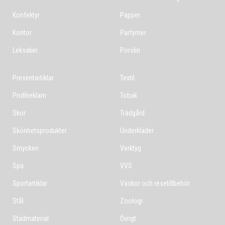
Konfektyr
Papper
Kontor
Parfymer
Leksaker
Porslin
Presentartiklar
Textil
Profilreklam
Tobak
Skor
Trädgård
Skönhetsprodukter
Underkläder
Smycken
Verktyg
Spa
VVS
Sportartiklar
Väskor och resetillbehör
Stål
Zoologi
Städmaterial
Övrigt