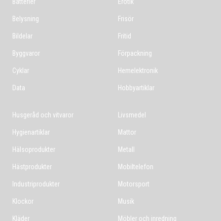
Batterier
Erotik
Belysning
Frisör
Bildelar
Fritid
Byggvaror
Förpackning
Cyklar
Hemelektronik
Data
Hobbyartiklar
Husgeråd och vitvaror
Livsmedel
Hygienartiklar
Mattor
Hälsoprodukter
Metall
Hästprodukter
Mobiltelefon
Industriprodukter
Motorsport
Klockor
Musik
Kläder
Möbler och inredning