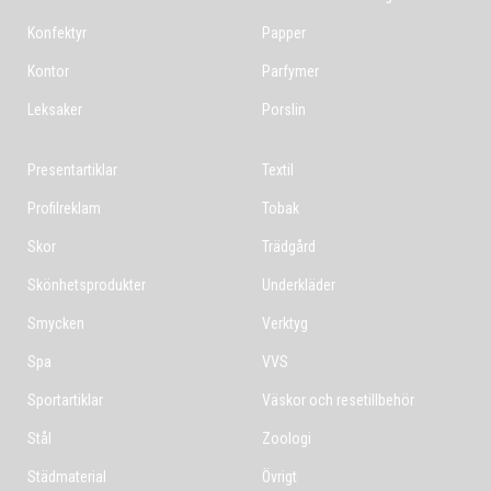
Konfektyr
Papper
Kontor
Parfymer
Leksaker
Porslin
Presentartiklar
Textil
Profilreklam
Tobak
Skor
Trädgård
Skönhetsprodukter
Underkläder
Smycken
Verktyg
Spa
VVS
Sportartiklar
Väskor och resetillbehör
Stål
Zoologi
Städmaterial
Övrigt