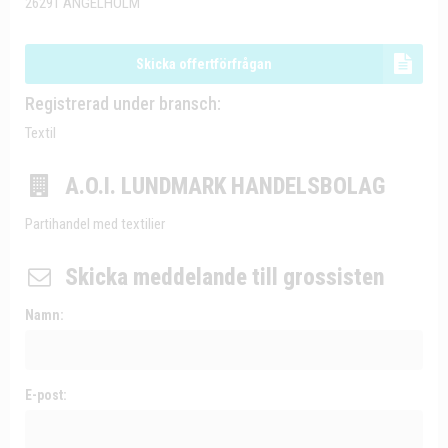
26291 ÄNGELHOLM
Skicka offertförfrågan
Registrerad under bransch:
Textil
A.O.I. LUNDMARK HANDELSBOLAG
Partihandel med textilier
Skicka meddelande till grossisten
Namn:
E-post: