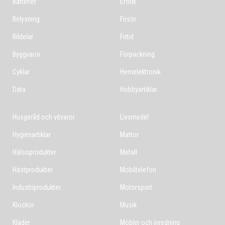
Batterier
Erotik
Belysning
Frisör
Bildelar
Fritid
Byggvaror
Förpackning
Cyklar
Hemelektronik
Data
Hobbyartiklar
Husgeråd och vitvaror
Livsmedel
Hygienartiklar
Mattor
Hälsoprodukter
Metall
Hästprodukter
Mobiltelefon
Industriprodukter
Motorsport
Klockor
Musik
Kläder
Möbler och inredning