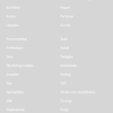
Konfektyr
Papper
Kontor
Parfymer
Leksaker
Porslin
Presentartiklar
Textil
Profilreklam
Tobak
Skor
Trädgård
Skönhetsprodukter
Underkläder
Smycken
Verktyg
Spa
VVS
Sportartiklar
Väskor och resetillbehör
Stål
Zoologi
Städmaterial
Övrigt