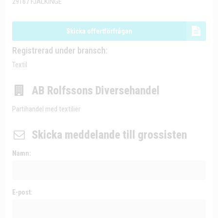
29167 FJÄLKINGE
Skicka offertförfrågan
Registrerad under bransch:
Textil
AB Rolfssons Diversehandel
Partihandel med textilier
Skicka meddelande till grossisten
Namn:
E-post: