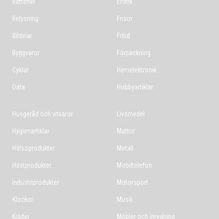
Batterier
Erotik
Belysning
Frisör
Bildelar
Fritid
Byggvaror
Förpackning
Cyklar
Hemelektronik
Data
Hobbyartiklar
Husgeråd och vitvaror
Livsmedel
Hygienartiklar
Mattor
Hälsoprodukter
Metall
Hästprodukter
Mobiltelefon
Industriprodukter
Motorsport
Klockor
Musik
Kläder
Möbler och inredning