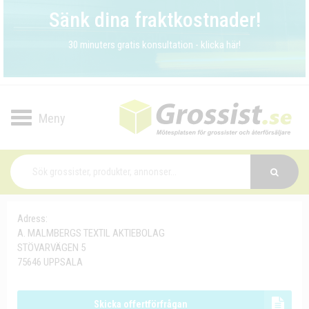
Sänk dina fraktkostnader!
30 minuters gratis konsultation - klicka här!
Toggle
navigation
Adress:
A. MALMBERGS TEXTIL AKTIEBOLAG
STÖVARVÄGEN 5
75646 UPPSALA
Skicka offertförfrågan