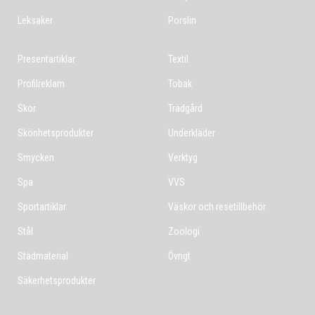
Leksaker
Porslin
Presentartiklar
Textil
Profilreklam
Tobak
Skor
Trädgård
Skönhetsprodukter
Underkläder
Smycken
Verktyg
Spa
VVS
Sportartiklar
Väskor och resetillbehör
Stål
Zoologi
Städmaterial
Övrigt
Säkerhetsprodukter