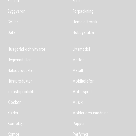
Bildelar
Fritid
Byggvaror
Förpackning
Cyklar
Hemelektronik
Data
Hobbyartiklar
Husgeråd och vitvaror
Livsmedel
Hygienartiklar
Mattor
Hälsoprodukter
Metall
Hästprodukter
Mobiltelefon
Industriprodukter
Motorsport
Klockor
Musik
Kläder
Möbler och inredning
Konfektyr
Papper
Kontor
Parfymer