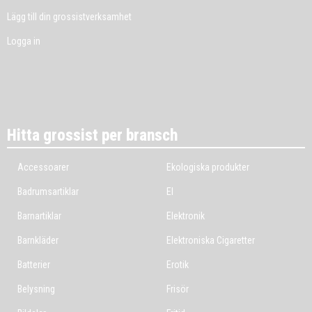
Lägg till din grossistverksamhet
Logga in
Hitta grossist per bransch
Accessoarer
Ekologiska produkter
Badrumsartiklar
El
Barnartiklar
Elektronik
Barnkläder
Elektroniska Cigaretter
Batterier
Erotik
Belysning
Frisör