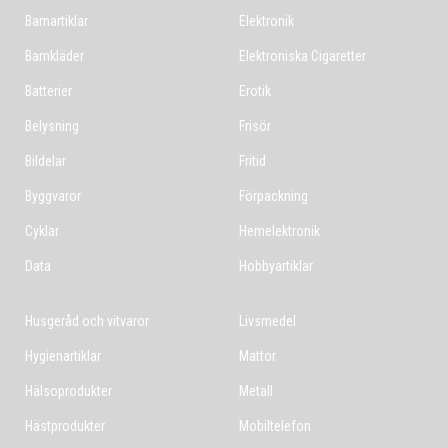
Barnartiklar
Elektronik
Barnkläder
Elektroniska Cigaretter
Batterier
Erotik
Belysning
Frisör
Bildelar
Fritid
Byggvaror
Förpackning
Cyklar
Hemelektronik
Data
Hobbyartiklar
Husgeråd och vitvaror
Livsmedel
Hygienartiklar
Mattor
Hälsoprodukter
Metall
Hästprodukter
Mobiltelefon