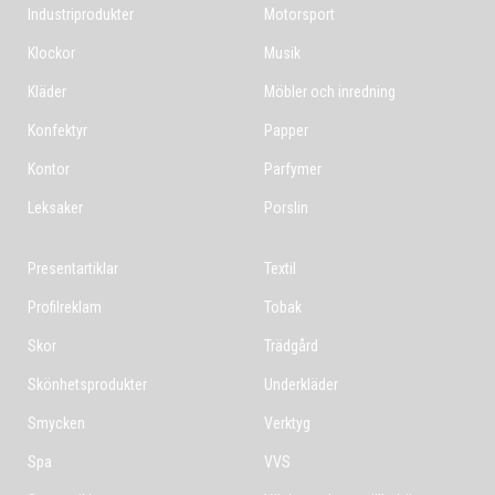
Industriprodukter
Motorsport
Klockor
Musik
Kläder
Möbler och inredning
Konfektyr
Papper
Kontor
Parfymer
Leksaker
Porslin
Presentartiklar
Textil
Profilreklam
Tobak
Skor
Trädgård
Skönhetsprodukter
Underkläder
Smycken
Verktyg
Spa
VVS