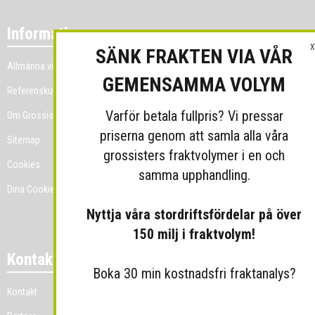
Information
X
SÄNK FRAKTEN VIA VÅR
Allmänna villkor
GEMENSAMMA VOLYM
Referenskunder
Varför betala fullpris? Vi pressar
Om Grossist.se
priserna genom att samla alla våra
Sitemap
grossisters fraktvolymer i en och
Cookies
samma upphandling.
Dina Cookie-prefenser
Nyttja våra stordriftsfördelar på över
150 milj i fraktvolym!
Kontakt
Boka 30 min kostnadsfri fraktanalys?
Kontakt