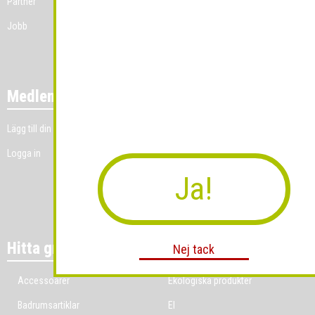
Partner
Jobb
Medlemmar
Lägg till din grossistverksamhet
Logga in
Ja!
Hitta grossist per bransch
Nej tack
Accessoarer
Ekologiska produkter
Badrumsartiklar
El