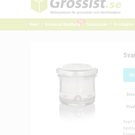
Ny!
Hem
Grossist Webbyrå
Grossister
Produkter
Svar
Sk
Gros
Prod
Svart 
havssal
Förvar