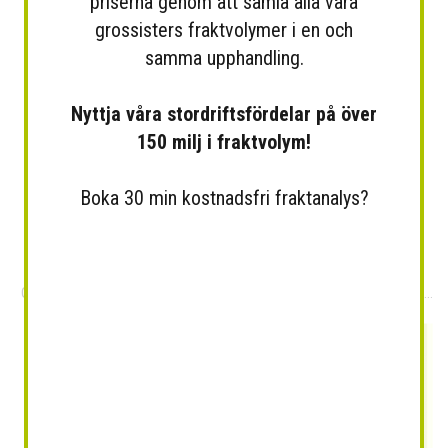
priserna genom att samla alla våra
grossisters fraktvolymer i en och
samma upphandling.
Nyttja våra stordriftsfördelar på över
150 milj i fraktvolym!
Boka 30 min kostnadsfri fraktanalys?
Olivolja med vit tryffel
Kallpressad ofiltrerad extra...