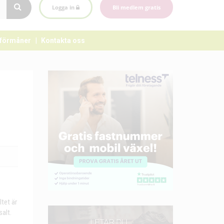
Logga in
Bli medlem gratis
förmåner
Kontakta oss
tet är
salt.