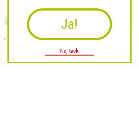
Ja!
Pasta Chiarrejia Calabresi...
Kundfavoriten - Bergamott...
Nej tack