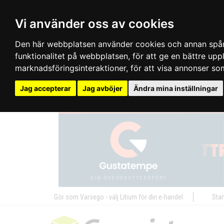
Vi använder oss av cookies
Den här webbplatsen använder cookies och annan spårn
funktionalitet på webbplatsen
,
för att ge en bättre up
marknadsföringsinteraktioner
,
för att visa annonser so
Jag accepterar
Jag avböjer
Ändra mina inställningar
Gör som Varsego - välj Litium för din e-handel
Star