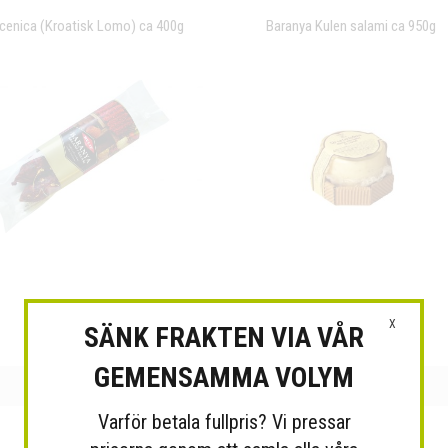
cenica (Kroatisk Lomo) ca 400g
Baranya Kulen salami ca 950g
Baranya salami 250g
Zigante Tryffelost 240g
X
SÄNK FRAKTEN VIA VÅR
GEMENSAMMA VOLYM
Varför betala fullpris? Vi pressar