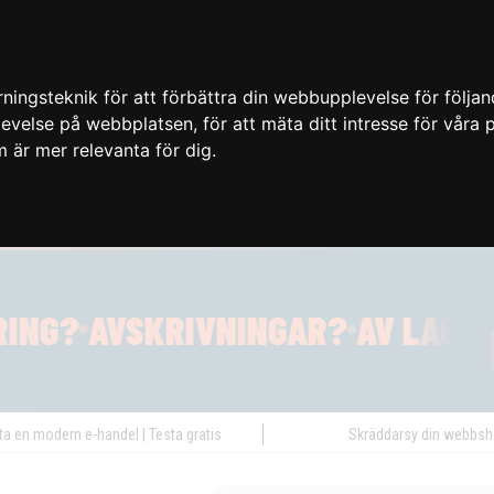
ingsteknik för att förbättra din webbupplevelse för följa
plevelse på webbplatsen
,
för att mäta ditt intresse för våra
m är mer relevanta för dig
.
ta en modern e-handel | Testa gratis
Skräddarsy din webbs