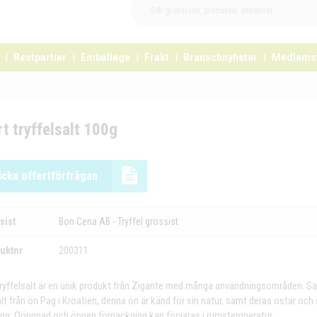
Restpartier
Emballage
Frakt
Branschnyheter
Medlems
t tryffelsalt 100g
icka offertförfrågan
sist
Bon Cena AB - Tryffel grossist
uktnr
200311
tryffelsalt är en unik produkt från Zigante med många användningsområden. Sal
t från ön Pag i Kroatien, denna ön är känd för sin natur, samt deras ostar och 
ing: Oöppnad och öppen förpackning kan förvaras i rumstemperatur.