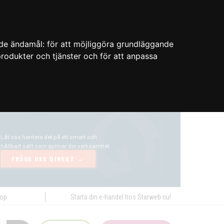
nde ändamål:
för att möjliggöra grundläggande
 produkter och tjänster och för att anpassa
hop
Starta din e-handel hos Starweb nu!