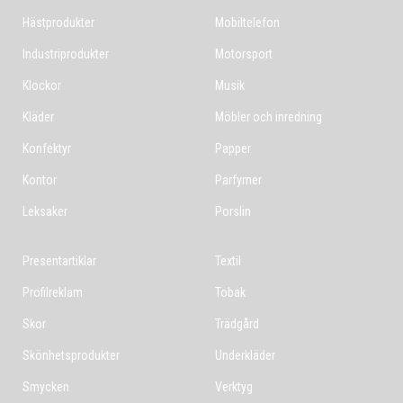
Hästprodukter
Mobiltelefon
Industriprodukter
Motorsport
Klockor
Musik
Kläder
Möbler och inredning
Konfektyr
Papper
Kontor
Parfymer
Leksaker
Porslin
Presentartiklar
Textil
Profilreklam
Tobak
Skor
Trädgård
Skönhetsprodukter
Underkläder
Smycken
Verktyg