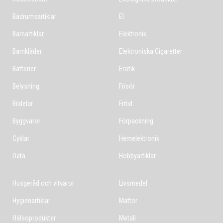
Badrumsartiklar
El
Barnartiklar
Elektronik
Barnkläder
Elektroniska Cigaretter
Batterier
Erotik
Belysning
Frisör
Bildelar
Fritid
Byggvaror
Förpackning
Cyklar
Hemelektronik
Data
Hobbyartiklar
Husgeråd och vitvaror
Livsmedel
Hygienartiklar
Mattor
Hälsoprodukter
Metall