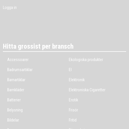
Logga in
Hitta grossist per bransch
Accessoarer
Ekologiska produkter
Badrumsartiklar
El
Barnartiklar
Elektronik
Barnkläder
Elektroniska Cigaretter
Batterier
Erotik
Belysning
Frisör
Bildelar
Fritid