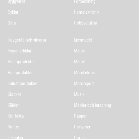
Byggvaror
Förpackning
Cyklar
Hemelektronik
Data
Hobbyartiklar
Husgeråd och vitvaror
Livsmedel
Hygienartiklar
Mattor
Hälsoprodukter
Metall
Hästprodukter
Mobiltelefon
Industriprodukter
Motorsport
Klockor
Musik
Kläder
Möbler och inredning
Konfektyr
Papper
Kontor
Parfymer
Leksaker
Porslin