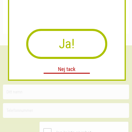
Ja!
Sänk dina fraktkostnader!
Nej tack
30 minuters kostnadsfri konsultation