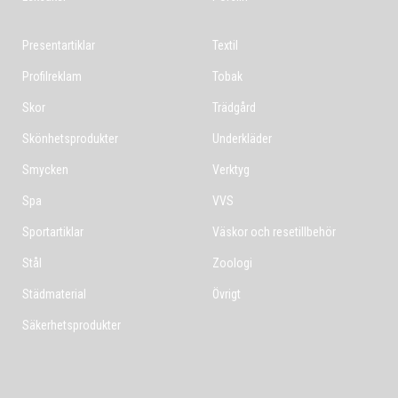
Presentartiklar
Textil
Profilreklam
Tobak
Skor
Trädgård
Skönhetsprodukter
Underkläder
Smycken
Verktyg
Spa
VVS
Sportartiklar
Väskor och resetillbehör
Stål
Zoologi
Städmaterial
Övrigt
Säkerhetsprodukter