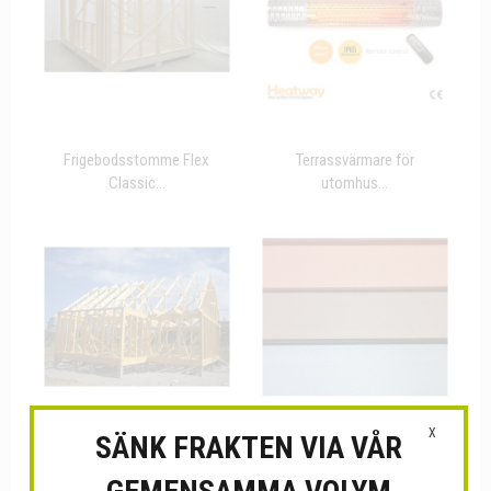
Frigebodsstomme Flex
Terrassvärmare för
Classic...
utomhus...
X
SÄNK FRAKTEN VIA VÅR
Lösmaterial till Stommar...
Fasadpanel i underhållsfri...