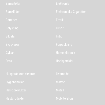
Barnartiklar
Elektronik
Barnkläder
Elektroniska Cigaretter
Batterier
Erotik
Belysning
Frisör
Bildelar
Fritid
Byggvaror
Förpackning
Cyklar
Hemelektronik
Data
Hobbyartiklar
Husgeråd och vitvaror
Livsmedel
Hygienartiklar
Mattor
Hälsoprodukter
Metall
Hästprodukter
Mobiltelefon