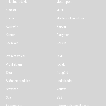
Industriprodukter
Motorsport
Klockor
Musik
Kläder
Möbler och inredning
Konfektyr
Papper
Kontor
Parfymer
Leksaker
Porslin
Presentartiklar
Textil
Profilreklam
Tobak
Skor
Trädgård
Skönhetsprodukter
Underkläder
Smycken
Verktyg
Spa
VVS
Sportartiklar
Väskor och resetillbehör