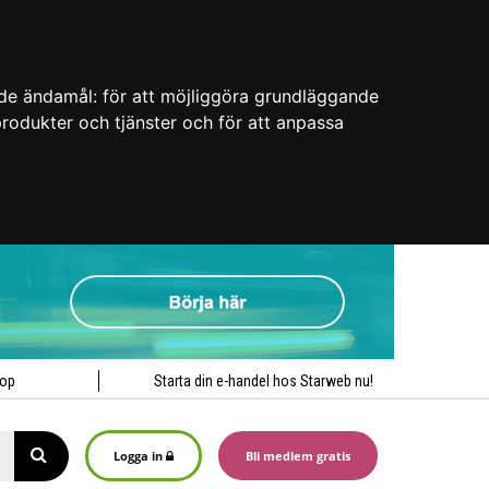
nde ändamål:
för att möjliggöra grundläggande
 produkter och tjänster och för att anpassa
hop
Starta din e-handel hos Starweb nu!
Logga in
Bli medlem gratis