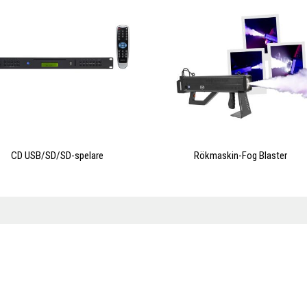
Boka 30 min kostnadsfri fraktanalys?
CD USB/SD/SD-spelare
Rökmaskin-Fog Blaster
Ja!
Nej tack