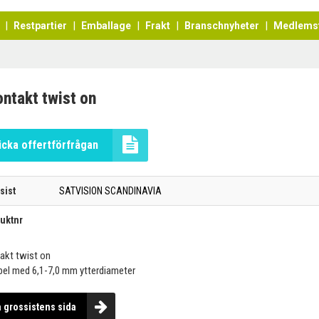
Restpartier
Emballage
Frakt
Branschnyheter
Medlems
ntakt twist on
icka offertförfrågan
sist
SATVISION SCANDINAVIA
uktnr
akt twist on
bel med 6,1-7,0 mm ytterdiameter
a grossistens sida