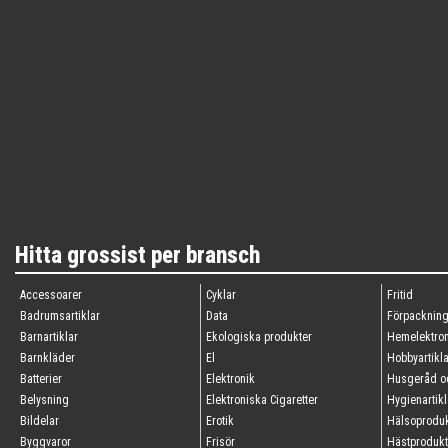
Hitta grossist per bransch
Accessoarer
Cyklar
Fritid
Badrumsartiklar
Data
Förpacknin
Barnartiklar
Ekologiska produkter
Hemelektron
Barnkläder
El
Hobbyartikla
Batterier
Elektronik
Husgeråd oc
Belysning
Elektroniska Cigaretter
Hygienartikl
Bildelar
Erotik
Hälsoproduk
Byggvaror
Frisör
Hästprodukt