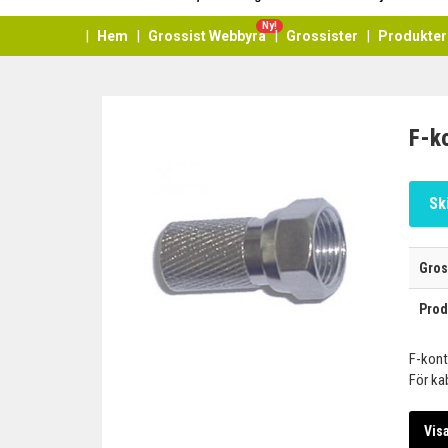
Ny!
Hem
Grossist Webbyrå
Grossister
Produkter
F-ko
Sk
Gros
Prod
F-kont
För ka
Vis