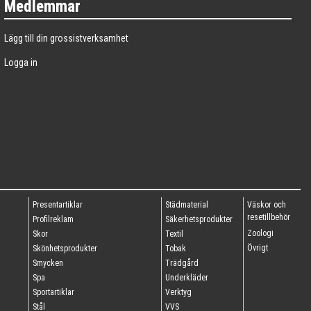
Medlemmar
Lägg till din grossistverksamhet
Logga in
Presentartiklar
Städmaterial
Väskor och
resetillbehör
Profilreklam
Säkerhetsprodukter
Zoologi
Skor
Textil
Övrigt
Skönhetsprodukter
Tobak
Smycken
Trädgård
Spa
Underkläder
Sportartiklar
Verktyg
Stål
VVS