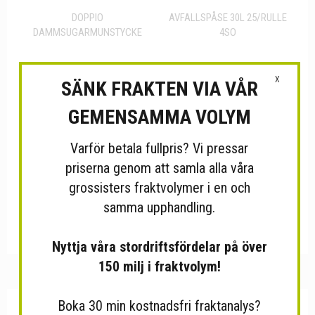
DOPPIO
AVFALLSPÅSE 30L 25/RULLE
DAMMSUGARMUNSTYCKE
4SO
X
SÄNK FRAKTEN VIA VÅR
GEMENSAMMA VOLYM
Varför betala fullpris? Vi pressar
priserna genom att samla alla våra
grossisters fraktvolymer i en och
samma upphandling.
SOPSET 24x74CM 3SOF
Nyttja våra stordriftsfördelar på över
150 milj i fraktvolym!
Boka 30 min kostnadsfri fraktanalys?