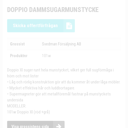
DOPPIO DAMMSUGARMUNSTYCKE
Skicka offertförfrågan
Grossist
Svedman Försäljning AB
Produktnr
101w
Doppio XI suger runt hela munstycket, vilket ger full sugförmåga i
hörn och mot lister
• Låg och rörlig konstruktion gör att du kommer åt under låga möbler.
• Mycket effektiva hår och luddbortagare.
• Supermagneter gör att metallföremål fastnar på munstyckets
undersida
MODELLER:
101w Doppio XI (röd +grå)
Visa grossistens sida