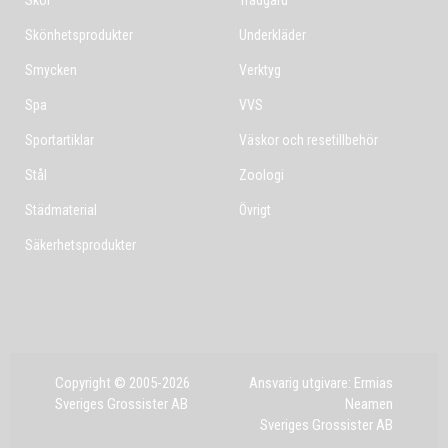
Skor
Trädgård
Skönhetsprodukter
Underkläder
Smycken
Verktyg
Spa
VVS
Sportartiklar
Väskor och resetillbehör
Stål
Zoologi
Städmaterial
Övrigt
Säkerhetsprodukter
Copyright © 2005-2026
Ansvarig utgivare: Ermias
Sveriges Grossister AB
Neamen
Sveriges Grossister AB