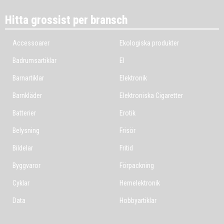
Hitta grossist per bransch
Accessoarer
Ekologiska produkter
Badrumsartiklar
El
Barnartiklar
Elektronik
Barnkläder
Elektroniska Cigaretter
Batterier
Erotik
Belysning
Frisör
Bildelar
Fritid
Byggvaror
Förpackning
Cyklar
Hemelektronik
Data
Hobbyartiklar