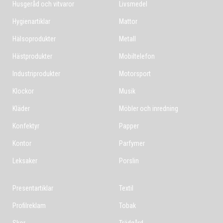
Husgeråd och vitvaror
Livsmedel
Hygienartiklar
Mattor
Hälsoprodukter
Metall
Hästprodukter
Mobiltelefon
Industriprodukter
Motorsport
Klockor
Musik
Kläder
Möbler och inredning
Konfektyr
Papper
Kontor
Parfymer
Leksaker
Porslin
Presentartiklar
Textil
Profilreklam
Tobak