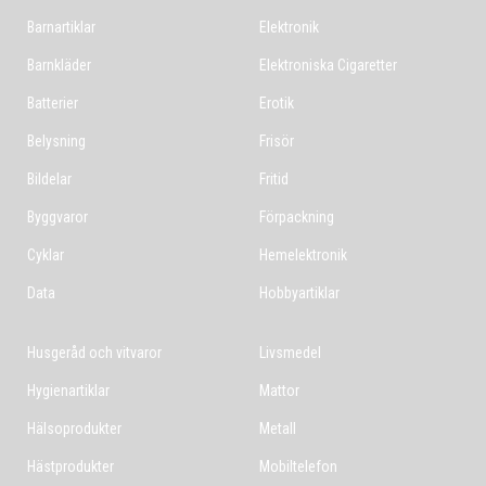
Barnartiklar
Elektronik
Barnkläder
Elektroniska Cigaretter
Batterier
Erotik
Belysning
Frisör
Bildelar
Fritid
Byggvaror
Förpackning
Cyklar
Hemelektronik
Data
Hobbyartiklar
Husgeråd och vitvaror
Livsmedel
Hygienartiklar
Mattor
Hälsoprodukter
Metall
Hästprodukter
Mobiltelefon