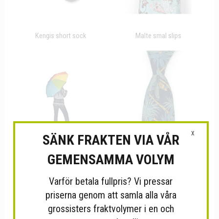
Kengis short sock
Malte smal slips
X
SÄNK FRAKTEN VIA VÅR
GEMENSAMMA VOLYM
Ihopfälltbart paraply i...
Palmistry dark navy
Varför betala fullpris? Vi pressar
priserna genom att samla alla våra
grossisters fraktvolymer i en och