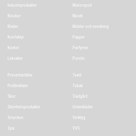
Industriprodukter
Motorsport
Klockor
Musik
Kläder
Möbler och inredning
Konfektyr
Papper
Kontor
Parfymer
Leksaker
Porslin
Presentartiklar
Textil
Profilreklam
Tobak
Skor
Trädgård
Skönhetsprodukter
Underkläder
Smycken
Verktyg
Spa
VVS