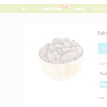
Ny!
Hem
Grossist Webbyrå
Grossister
Produkter
Kak
Sk
Gros
Prod
Pro
Pangoa