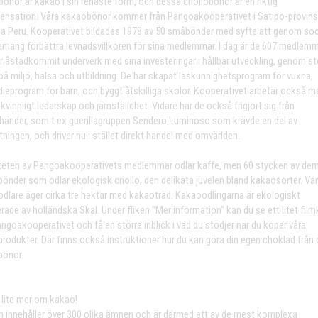
önor är kakao i sin renaste form, och dessa criollobönor är en riktig
nsation. Våra kakaobönor kommer från Pangoakooperativet i Satipo-provins
la Peru. Kooperativet bildades 1978 av 50 småbönder med syfte att genom soc
mang förbättra levnadsvillkoren för sina medlemmar. I dag är de 607 medlem
r åstadkommit underverk med sina investeringar i hållbar utveckling, genom st
på miljö, hälsa och utbildning. De har skapat läskunnighetsprogram för vuxna,
dieprogram för barn, och byggt åtskilliga skolor. Kooperativet arbetar också m
kvinnligt ledarskap och jämställdhet. Vidare har de också frigjort sig från
händer, som t ex guerillagruppen Sendero Luminoso som krävde en del av
ningen, och driver nu i stället direkt handel med omvärlden.
teten av Pangoakooperativets medlemmar odlar kaffe, men 60 stycken av dem
önder som odlar ekologisk criollo, den delikata juvelen bland kakaosorter. Var
dlare äger cirka tre hektar med kakaoträd. Kakaoodlingarna är ekologiskt
erade av holländska Skal. Under fliken ”Mer information” kan du se ett litet film
angoakooperativet och få en större inblick i vad du stödjer när du köper våra
rodukter. Där finns också instruktioner hur du kan göra din egen choklad från 
önor.
g lite mer om kakao!
 innehåller över 300 olika ämnen och är därmed ett av de mest komplexa