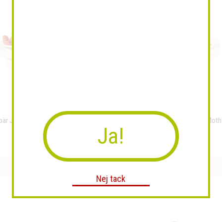
bär Jumbo raw & eko 5kg, Mother
Fullrörsocker Panela eko 5kg, Moth
Ja!
Earth
Earth
Nej tack