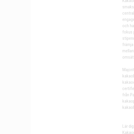
Kakaob
smakse
centra
engage
och ha
fokus 
stipen
främja 
mellan
omsätt
Majori
kakaob
kakaoo
certifi
från P
kakaop
kakaob
Lär di
Kakaon