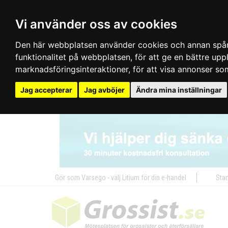
Vi använder oss av cookies
Den här webbplatsen använder cookies och annan spårn
funktionalitet på webbplatsen
,
för att ge en bättre up
marknadsföringsinteraktioner
,
för att visa annonser so
Jag accepterar
Jag avböjer
Ändra mina inställningar
Gör som Varsego - välj Litium för din e-handel
Star