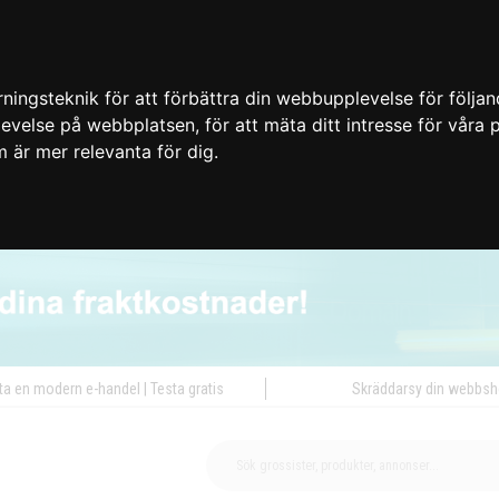
ingsteknik för att förbättra din webbupplevelse för följa
plevelse på webbplatsen
,
för att mäta ditt intresse för våra
m är mer relevanta för dig
.
ta en modern e-handel | Testa gratis
Skräddarsy din webbs