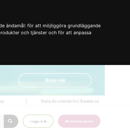
nde ändamål:
för att möjliggöra grundläggande
 produkter och tjänster och för att anpassa
hop
Starta din e-handel hos Starweb nu!
Logga in
Bli medlem gratis