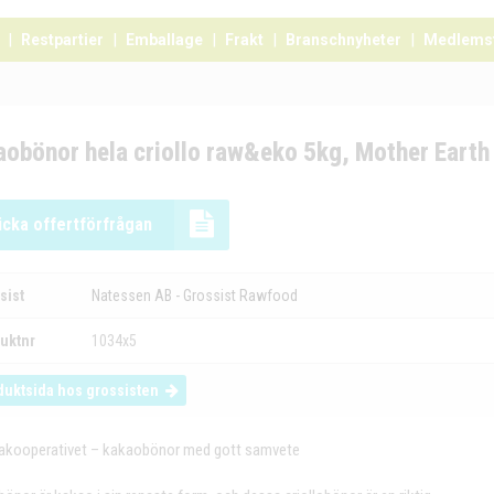
Restpartier
Emballage
Frakt
Branschnyheter
Medlems
aobönor hela criollo raw&eko 5kg, Mother Earth
icka offertförfrågan
sist
Natessen AB - Grossist Rawfood
uktnr
1034x5
duktsida hos grossisten
kooperativet – kakaobönor med gott samvete