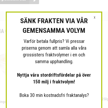
X
SÄNK FRAKTEN VIA VÅR
GEMENSAMMA VOLYM
A GROSSIST
Varför betala fullpris? Vi pressar
priserna genom att samla alla våra
grossisters fraktvolymer i en och
samma upphandling.
Nyttja våra stordriftsfördelar på över
150 milj i fraktvolym!
Boka 30 min kostnadsfri fraktanalys?
Hampaprotein 50% raw & eko 250g
flingor RAW&EKO 5kg, Mother Earth
Mother Earth