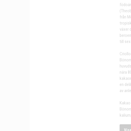
födoäm
(Theob
från M
tropis
växer 
beroen
till se
Crioll
Bönorn
huvuds
nära 8
kakaon
en del
av anl
Kakao 
Bönorn
kalium,
Vis