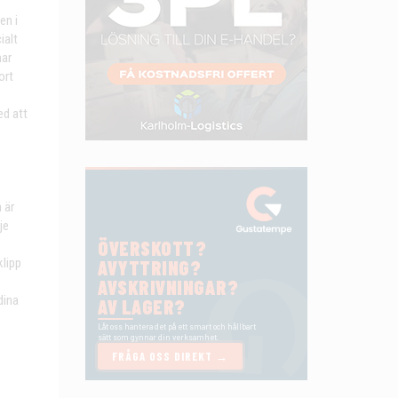
en i
ialt
mar
ort
ed att
 är
je
klipp
dina