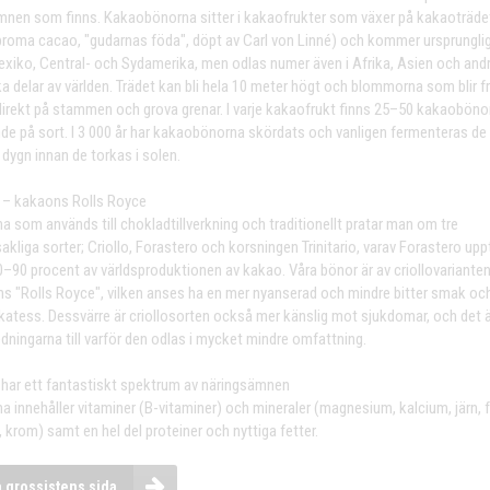
nen som finns. Kakaobönorna sitter i kakaofrukter som växer på kakaoträde
roma cacao, "gudarnas föda", döpt av Carl von Linné) och kommer ursprungli
exiko, Central- och Sydamerika, men odlas numer även i Afrika, Asien och and
ka delar av världen. Trädet kan bli hela 10 meter högt och blommorna som blir f
direkt på stammen och grova grenar. I varje kakaofrukt finns 25–50 kakaoböno
de på sort. I 3 000 år har kakaobönorna skördats och vanligen fermenteras de 
x dygn innan de torkas i solen.
o – kakaons Rolls Royce
a som används till chokladtillverkning och traditionellt pratar man om tre
akliga sorter; Criollo, Forastero och korsningen Trinitario, varav Forastero upp
0–90 procent av världsproduktionen av kakao. Våra bönor är av criollovarianten
s ″Rolls Royce″, vilken anses ha en mer nyanserad och mindre bitter smak och
ikatess. Dessvärre är criollosorten också mer känslig mot sjukdomar, och det ä
edningarna till varför den odlas i mycket mindre omfattning.
har ett fantastiskt spektrum av näringsämnen
a innehåller vitaminer (B-vitaminer) och mineraler (magnesium, kalcium, järn, f
 krom) samt en hel del proteiner och nyttiga fetter.
a grossistens sida