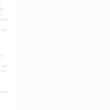
t
gen
ra
rukter
r
i upp
tar
,
 vara
r en
osfor,