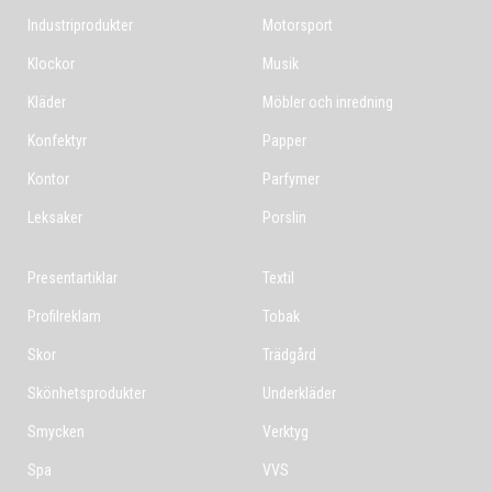
Industriprodukter
Motorsport
Klockor
Musik
Kläder
Möbler och inredning
Konfektyr
Papper
Kontor
Parfymer
Leksaker
Porslin
Presentartiklar
Textil
Profilreklam
Tobak
Skor
Trädgård
Skönhetsprodukter
Underkläder
Smycken
Verktyg
Spa
VVS