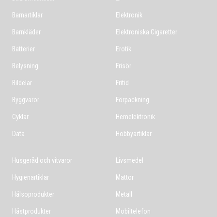
Barnartiklar
Elektronik
Barnkläder
Elektroniska Cigaretter
Batterier
Erotik
Belysning
Frisör
Bildelar
Fritid
Byggvaror
Förpackning
Cyklar
Hemelektronik
Data
Hobbyartiklar
Husgeråd och vitvaror
Livsmedel
Hygienartiklar
Mattor
Hälsoprodukter
Metall
Hästprodukter
Mobiltelefon