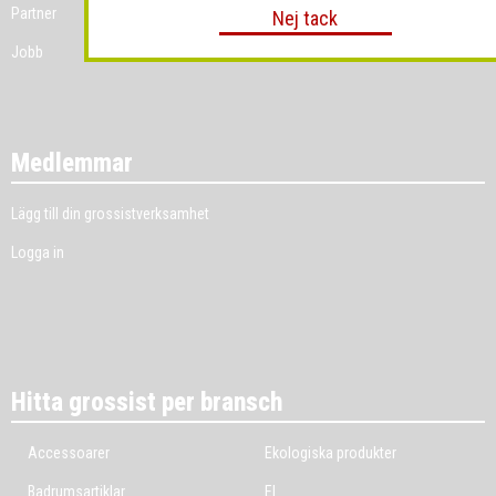
Partner
Nej tack
Jobb
Medlemmar
Lägg till din grossistverksamhet
Logga in
Hitta grossist per bransch
Accessoarer
Ekologiska produkter
Badrumsartiklar
El