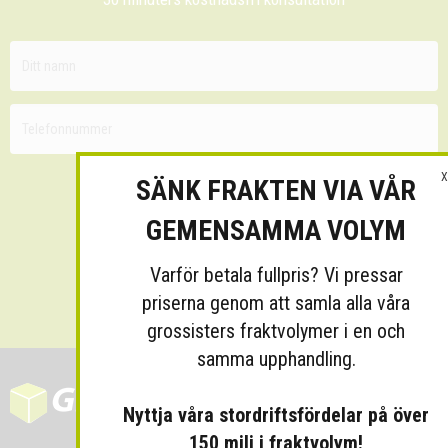
X
SÄNK FRAKTEN VIA VÅR
GEMENSAMMA VOLYM
Varför betala fullpris? Vi pressar
Skicka
priserna genom att samla alla våra
grossisters fraktvolymer i en och
samma upphandling.
Nyttja våra stordriftsfördelar på över
150 milj i fraktvolym!