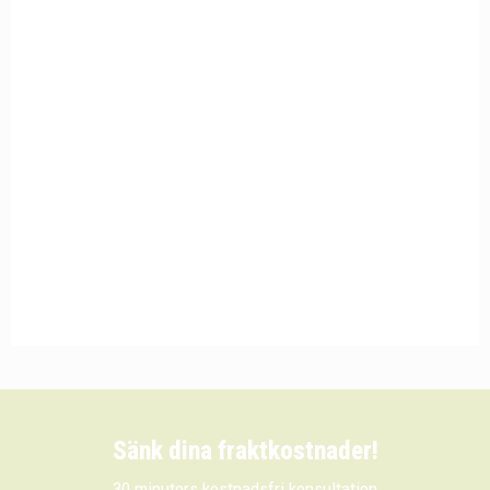
Sänk dina fraktkostnader!
30 minuters kostnadsfri konsultation