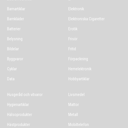
Barnartiklar
Elektronik
Barnkläder
Elektroniska Cigaretter
Batterier
Erotik
Belysning
Frisör
Bildelar
Fritid
Byggvaror
Förpackning
Cyklar
Hemelektronik
Data
Hobbyartiklar
Husgeråd och vitvaror
Livsmedel
Hygienartiklar
Mattor
Hälsoprodukter
Metall
Hästprodukter
Mobiltelefon