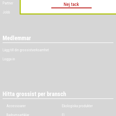
Partner
Nej tack
Jobb
Medlemmar
Lägg till din grossistverksamhet
Logga in
Hitta grossist per bransch
Accessoarer
Ekologiska produkter
Badrumsartiklar
El