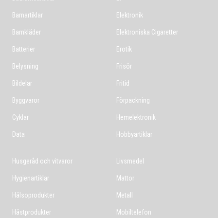
Barnartiklar
Elektronik
Barnkläder
Elektroniska Cigaretter
Batterier
Erotik
Belysning
Frisör
Bildelar
Fritid
Byggvaror
Förpackning
Cyklar
Hemelektronik
Data
Hobbyartiklar
Husgeråd och vitvaror
Livsmedel
Hygienartiklar
Mattor
Hälsoprodukter
Metall
Hästprodukter
Mobiltelefon