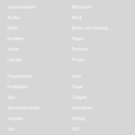
Industriprodukter
Motorsport
Klockor
Musik
Kläder
Möbler och inredning
Konfektyr
Papper
Kontor
Parfymer
Leksaker
Porslin
Presentartiklar
Textil
Profilreklam
Tobak
Skor
Trädgård
Skönhetsprodukter
Underkläder
Smycken
Verktyg
Spa
VVS