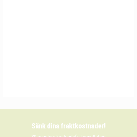
Sänk dina fraktkostnader!
30 minuters kostnadsfri konsultation