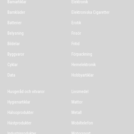
Barnartiklar
Elektronik
Barnkläder
Elektroniska Cigaretter
Batterier
Erotik
Belysning
Frisör
Bildelar
Fritid
Byggvaror
Förpackning
Cyklar
Hemelektronik
Data
Hobbyartiklar
Husgeråd och vitvaror
Livsmedel
Hygienartiklar
Mattor
Hälsoprodukter
Metall
Hästprodukter
Mobiltelefon
Industriprodukter
Motorsport