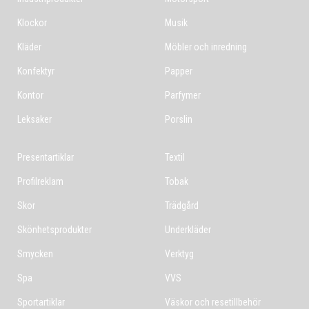
Klockor
Musik
Kläder
Möbler och inredning
Konfektyr
Papper
Kontor
Parfymer
Leksaker
Porslin
Presentartiklar
Textil
Profilreklam
Tobak
Skor
Trädgård
Skönhetsprodukter
Underkläder
Smycken
Verktyg
Spa
VVS
Sportartiklar
Väskor och resetillbehör