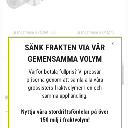
Grandstream GVX3601 HD
Grandstream GXV3275
X
SÄNK FRAKTEN VIA VÅR
Kontakta grossisten
Kontakta grossisten
GEMENSAMMA VOLYM
Varför betala fullpris? Vi pressar
priserna genom att samla alla våra
grossisters fraktvolymer i en och
samma upphandling.
Nyttja våra stordriftsfördelar på över
150 milj i fraktvolym!