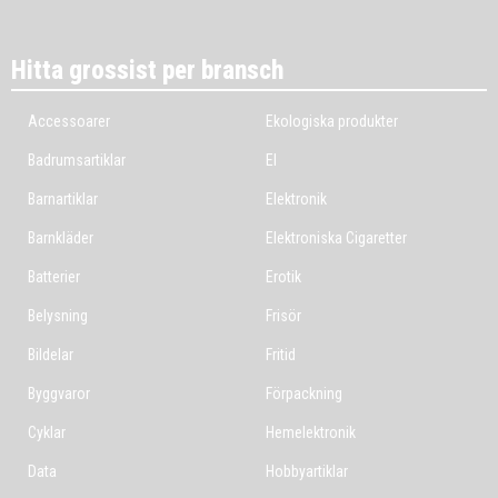
Hitta grossist per bransch
Accessoarer
Ekologiska produkter
Badrumsartiklar
El
Barnartiklar
Elektronik
Barnkläder
Elektroniska Cigaretter
Batterier
Erotik
Belysning
Frisör
Bildelar
Fritid
Byggvaror
Förpackning
Cyklar
Hemelektronik
Data
Hobbyartiklar