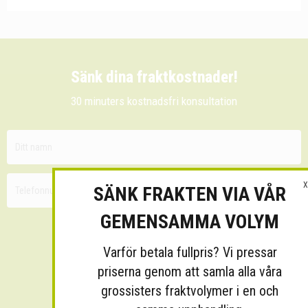
Sänk dina fraktkostnader!
30 minuters kostnadsfri konsultation
X
SÄNK FRAKTEN VIA VÅR
GEMENSAMMA VOLYM
Varför betala fullpris? Vi pressar
priserna genom att samla alla våra
grossisters fraktvolymer i en och
Skicka