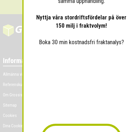
samma upphandling.
Nyttja våra stordriftsfördelar på över
150 milj i fraktvolym!
Boka 30 min kostnadsfri fraktanalys?
Information
Allmänna villkor
Referenskunder
Om Grossist.se
Sitemap
Cookies
Dina Cookie-prefenser