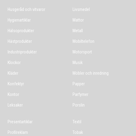
Husgeråd och vitvaror
Livsmedel
Hygienartiklar
Mattor
Hälsoprodukter
Metall
Hästprodukter
Mobiltelefon
Industriprodukter
Motorsport
Klockor
Musik
Kläder
Möbler och inredning
Konfektyr
Papper
Kontor
Parfymer
Leksaker
Porslin
Presentartiklar
Textil
Profilreklam
Tobak