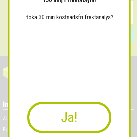
150 milj i fraktvolym!
Boka 30 min kostnadsfri fraktanalys?
Skicka
Information
Ja!
Allmänna villkor
Referenskunder