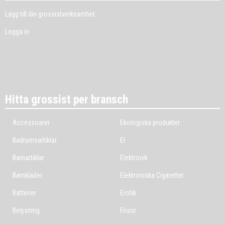
Lägg till din grossistverksamhet
Logga in
Hitta grossist per bransch
Accessoarer
Ekologiska produkter
Badrumsartiklar
El
Barnartiklar
Elektronik
Barnkläder
Elektroniska Cigaretter
Batterier
Erotik
Belysning
Frisör