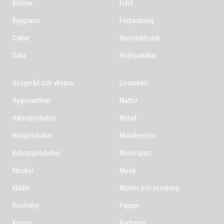
Bildelar
Fritid
Byggvaror
Förpackning
Cyklar
Hemelektronik
Data
Hobbyartiklar
Husgeråd och vitvaror
Livsmedel
Hygienartiklar
Mattor
Hälsoprodukter
Metall
Hästprodukter
Mobiltelefon
Industriprodukter
Motorsport
Klockor
Musik
Kläder
Möbler och inredning
Konfektyr
Papper
Kontor
Parfymer