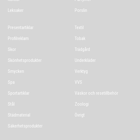
Leksaker
Porslin
Presentartiklar
Textil
Profilreklam
Tobak
Skor
Trädgård
Skönhetsprodukter
Underkläder
Smycken
Verktyg
Spa
VVS
Sportartiklar
Väskor och resetillbehör
Stål
Zoologi
Städmaterial
Övrigt
Säkerhetsprodukter