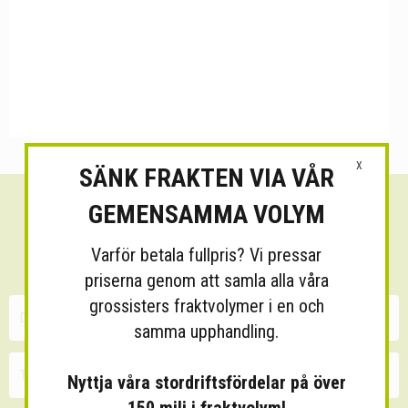
X
SÄNK FRAKTEN VIA VÅR
GEMENSAMMA VOLYM
Sänk dina fraktkostnader!
Varför betala fullpris? Vi pressar
30 minuters kostnadsfri konsultation
priserna genom att samla alla våra
grossisters fraktvolymer i en och
samma upphandling.
Nyttja våra stordriftsfördelar på över