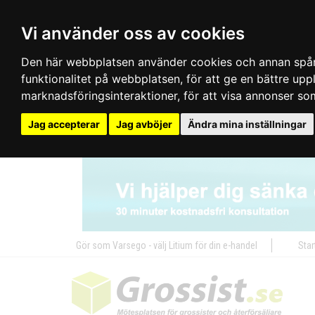
Vi använder oss av cookies
Den här webbplatsen använder cookies och annan spårn
funktionalitet på webbplatsen
,
för att ge en bättre up
marknadsföringsinteraktioner
,
för att visa annonser so
Jag accepterar
Jag avböjer
Ändra mina inställningar
Gör som Varsego - välj Litium för din e-handel
Star