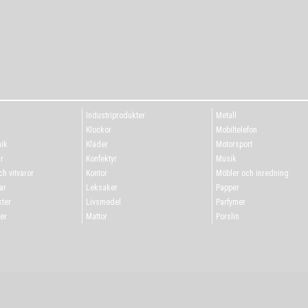
Industriprodukter
Metall
g
Klockor
Mobiltelefon
ik
Kläder
Motorsport
r
Konfektyr
Musik
h vitvaror
Kontor
Möbler och inredning
ar
Leksaker
Papper
ter
Livsmedel
Parfymer
er
Mattor
Porslin