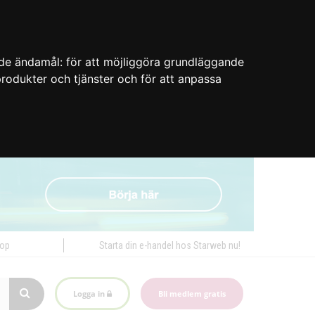
nde ändamål:
för att möjliggöra grundläggande
 produkter och tjänster och för att anpassa
hop
Starta din e-handel hos Starweb nu!
Logga in
Bli medlem gratis