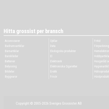
Hitta grossist per bransch
Accessoarer
Cyklar
Fritid
Badrumsartiklar
Data
Förpacknin
Barnartiklar
Ekologiska produkter
Hemelektron
Barnkläder
El
Hobbyartikla
Batterier
Elektronik
Husgeråd oc
Belysning
Elektroniska Cigaretter
Hygienartikl
Bildelar
Erotik
Hälsoproduk
Byggvaror
Frisör
Hästprodukt
Copyright © 2005-2026 Sveriges Grossister AB