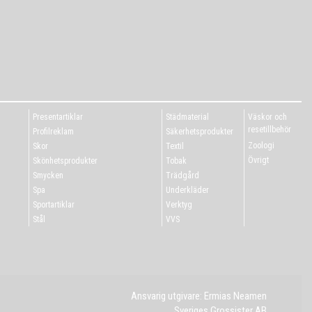
Presentartiklar
Städmaterial
Väskor och
resetillbehör
Profilreklam
Säkerhetsprodukter
Zoologi
Skor
Textil
Övrigt
Skönhetsprodukter
Tobak
Smycken
Trädgård
Spa
Underkläder
Sportartiklar
Verktyg
Stål
VVS
Ansvarig utgivare: Ermias Neamen
Sveriges Grossister AB