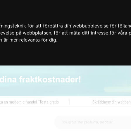
ingsteknik för att förbättra din webbupplevelse för följa
plevelse på webbplatsen
,
för att mäta ditt intresse för våra
m är mer relevanta för dig
.
ta en modern e-handel | Testa gratis
Skräddarsy din webbs