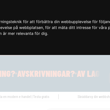
ingsteknik för att förbättra din webbupplevelse för följa
plevelse på webbplatsen
,
för att mäta ditt intresse för våra
m är mer relevanta för dig
.
ta en modern e-handel | Testa gratis
Skräddarsy din webbs