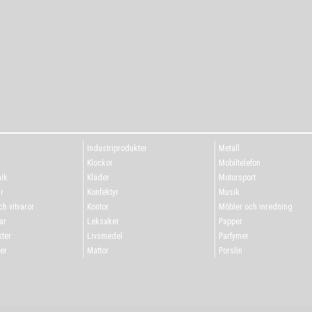
Industriprodukter
Metall
g
Klockor
Mobiltelefon
ik
Kläder
Motorsport
r
Konfektyr
Musik
h vitvaror
Kontor
Möbler och inredning
ar
Leksaker
Papper
ter
Livsmedel
Parfymer
er
Mattor
Porslin