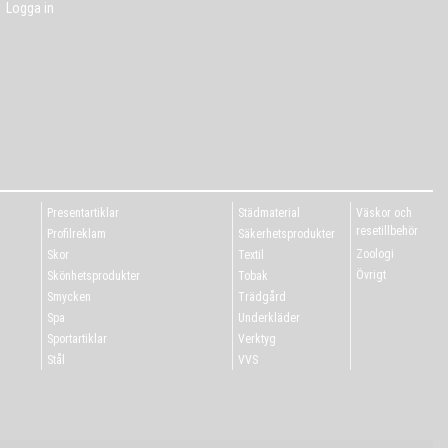
Logga in
Presentartiklar
Städmaterial
Väskor och
resetillbehör
Profilreklam
Säkerhetsprodukter
Zoologi
Skor
Textil
Övrigt
Skönhetsprodukter
Tobak
Smycken
Trädgård
Spa
Underkläder
Sportartiklar
Verktyg
Stål
VVS