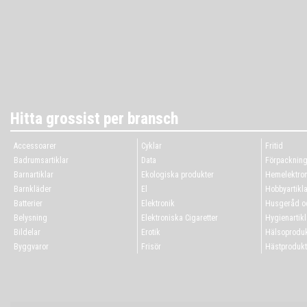
Hitta grossist per bransch
Accessoarer
Cyklar
Fritid
Badrumsartiklar
Data
Förpacknin
Barnartiklar
Ekologiska produkter
Hemelektron
Barnkläder
El
Hobbyartikla
Batterier
Elektronik
Husgeråd oc
Belysning
Elektroniska Cigaretter
Hygienartikl
Bildelar
Erotik
Hälsoproduk
Byggvaror
Frisör
Hästprodukt