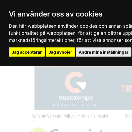
Vi använder oss av cookies
Den här webbplatsen använder cookies och annan spårn
funktionalitet på webbplatsen
,
för att ge en bättre up
marknadsföringsinteraktioner
,
för att visa annonser so
Jag accepterar
Jag avböjer
Ändra mina inställningar
Gör som Varsego - välj Litium för din e-handel
Star