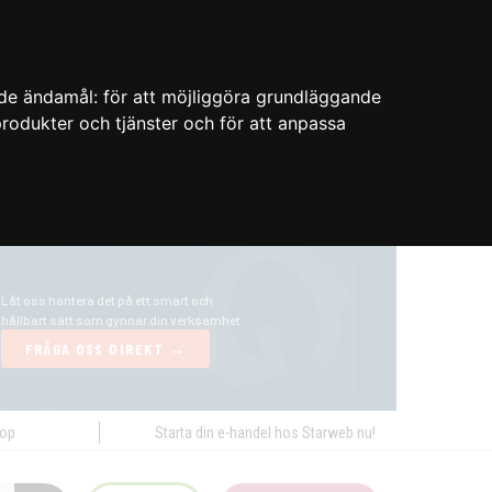
nde ändamål:
för att möjliggöra grundläggande
 produkter och tjänster och för att anpassa
hop
Starta din e-handel hos Starweb nu!