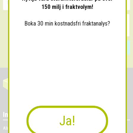
150 milj i fraktvolym!
Boka 30 min kostnadsfri fraktanalys?
Skicka
Information
Ja!
Allmänna villkor