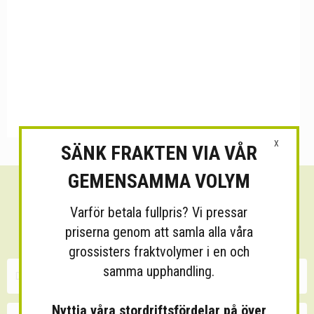
X
SÄNK FRAKTEN VIA VÅR
GEMENSAMMA VOLYM
Sänk dina fraktkostnader!
Varför betala fullpris? Vi pressar
30 minuters kostnadsfri konsultation
priserna genom att samla alla våra
grossisters fraktvolymer i en och
samma upphandling.
Nyttja våra stordriftsfördelar på över