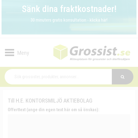
Sänk dina fraktkostnader!
30 minuters gratis konsultation - klicka här!
Toggle
navigation
Till H.E. KONTORSMILJÖ AKTIEBOLAG
Offerttext (ange din egen text här om så önskas):