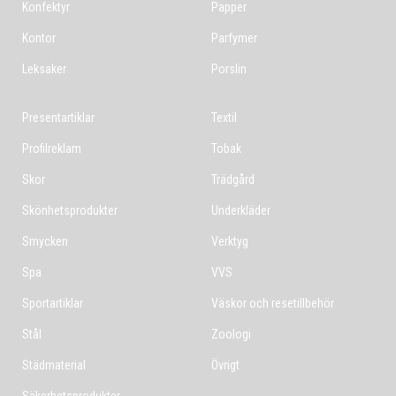
Konfektyr
Papper
Kontor
Parfymer
Leksaker
Porslin
Presentartiklar
Textil
Profilreklam
Tobak
Skor
Trädgård
Skönhetsprodukter
Underkläder
Smycken
Verktyg
Spa
VVS
Sportartiklar
Väskor och resetillbehör
Stål
Zoologi
Städmaterial
Övrigt