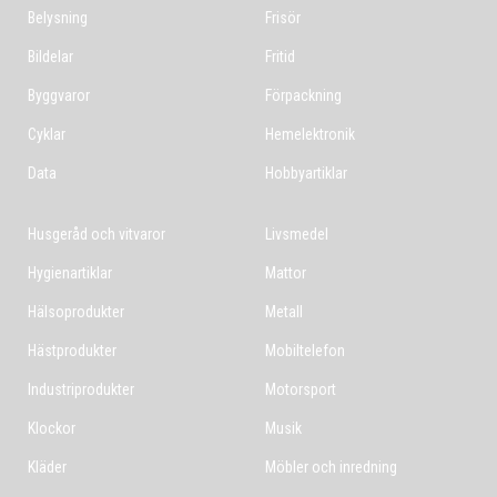
Belysning
Frisör
Bildelar
Fritid
Byggvaror
Förpackning
Cyklar
Hemelektronik
Data
Hobbyartiklar
Husgeråd och vitvaror
Livsmedel
Hygienartiklar
Mattor
Hälsoprodukter
Metall
Hästprodukter
Mobiltelefon
Industriprodukter
Motorsport
Klockor
Musik
Kläder
Möbler och inredning