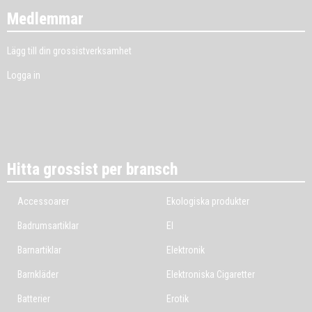
Medlemmar
Lägg till din grossistverksamhet
Logga in
Hitta grossist per bransch
Accessoarer
Ekologiska produkter
Badrumsartiklar
El
Barnartiklar
Elektronik
Barnkläder
Elektroniska Cigaretter
Batterier
Erotik