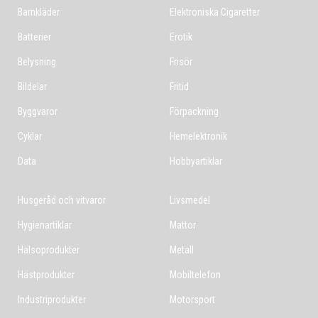
Barnkläder
Elektroniska Cigaretter
Batterier
Erotik
Belysning
Frisör
Bildelar
Fritid
Byggvaror
Förpackning
Cyklar
Hemelektronik
Data
Hobbyartiklar
Husgeråd och vitvaror
Livsmedel
Hygienartiklar
Mattor
Hälsoprodukter
Metall
Hästprodukter
Mobiltelefon
Industriprodukter
Motorsport