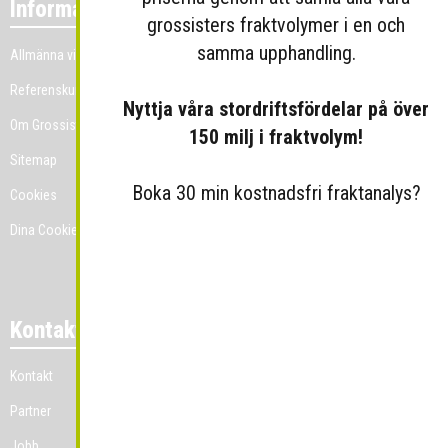
Information
grossisters fraktvolymer i en och
samma upphandling.
Allmänna villkor
Referenskunder
Nyttja våra stordriftsfördelar på över
Om Grossist.se
150 milj i fraktvolym!
Sitemap
Boka 30 min kostnadsfri fraktanalys?
Cookies
Dina Cookie-prefenser
Kontakt
Kontakt
Partner
Jobb