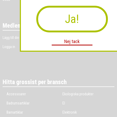
Ja!
Medlemmar
Lägg till din grossistverksamhet
Nej tack
Logga in
Hitta grossist per bransch
Accessoarer
Ekologiska produkter
Badrumsartiklar
El
Barnartiklar
Elektronik