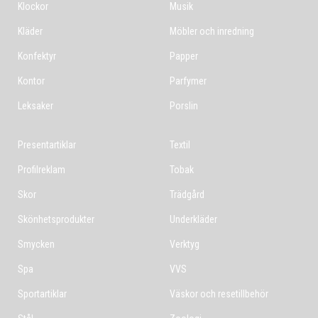
Klockor
Musik
Kläder
Möbler och inredning
Konfektyr
Papper
Kontor
Parfymer
Leksaker
Porslin
Presentartiklar
Textil
Profilreklam
Tobak
Skor
Trädgård
Skönhetsprodukter
Underkläder
Smycken
Verktyg
Spa
VVS
Sportartiklar
Väskor och resetillbehör