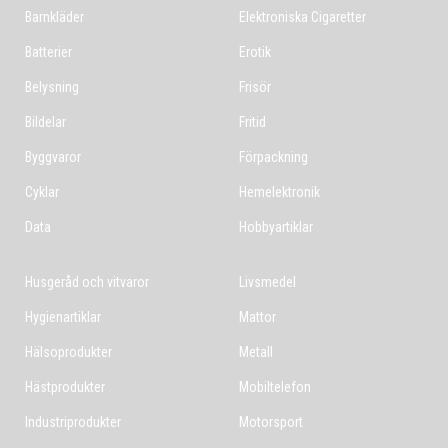
Barnkläder
Elektroniska Cigaretter
Batterier
Erotik
Belysning
Frisör
Bildelar
Fritid
Byggvaror
Förpackning
Cyklar
Hemelektronik
Data
Hobbyartiklar
Husgeråd och vitvaror
Livsmedel
Hygienartiklar
Mattor
Hälsoprodukter
Metall
Hästprodukter
Mobiltelefon
Industriprodukter
Motorsport