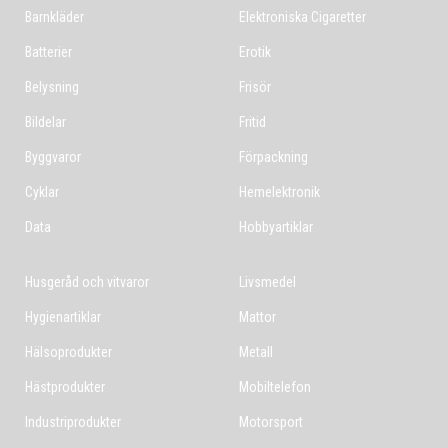
Barnkläder
Elektroniska Cigaretter
Batterier
Erotik
Belysning
Frisör
Bildelar
Fritid
Byggvaror
Förpackning
Cyklar
Hemelektronik
Data
Hobbyartiklar
Husgeråd och vitvaror
Livsmedel
Hygienartiklar
Mattor
Hälsoprodukter
Metall
Hästprodukter
Mobiltelefon
Industriprodukter
Motorsport