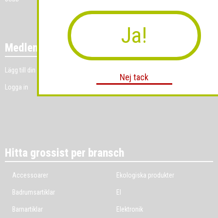
Ja!
Medlemmar
Lägg till din grossistverksamhet
Nej tack
Logga in
Hitta grossist per bransch
Accessoarer
Ekologiska produkter
Badrumsartiklar
El
Barnartiklar
Elektronik