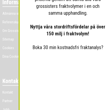
Information
grossisters fraktvolymer i en och
samma upphandling.
Allmänna villkor
Referenskunder
Nyttja våra stordriftsfördelar på över
Om Grossist.se
150 milj i fraktvolym!
Sitemap
Boka 30 min kostnadsfri fraktanalys?
Cookies
Dina Cookie-prefenser
Kontakt
Kontakt
Partner
Jobb