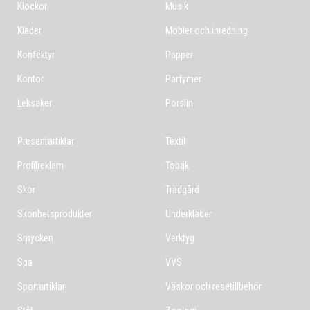
Klockor
Musik
Kläder
Möbler och inredning
Konfektyr
Papper
Kontor
Parfymer
Leksaker
Porslin
Presentartiklar
Textil
Profilreklam
Tobak
Skor
Trädgård
Skönhetsprodukter
Underkläder
Smycken
Verktyg
Spa
VVS
Sportartiklar
Väskor och resetillbehör