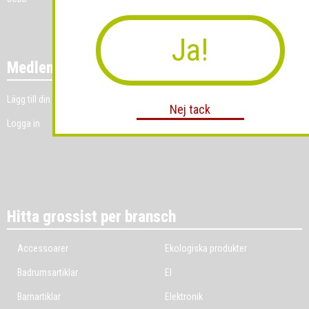
Ja!
Medlemmar
Lägg till din grossistverksamhet
Nej tack
Logga in
Hitta grossist per bransch
Accessoarer
Ekologiska produkter
Badrumsartiklar
El
Barnartiklar
Elektronik