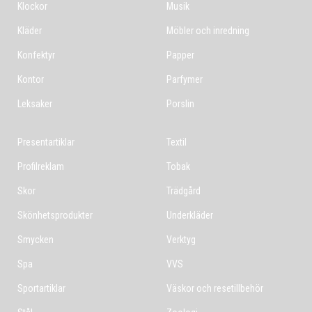
Klockor
Musik
Kläder
Möbler och inredning
Konfektyr
Papper
Kontor
Parfymer
Leksaker
Porslin
Presentartiklar
Textil
Profilreklam
Tobak
Skor
Trädgård
Skönhetsprodukter
Underkläder
Smycken
Verktyg
Spa
VVS
Sportartiklar
Väskor och resetillbehör