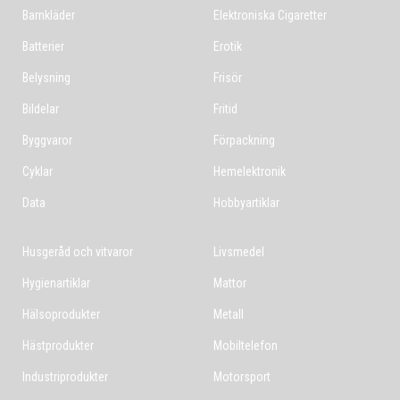
Barnkläder
Elektroniska Cigaretter
Batterier
Erotik
Belysning
Frisör
Bildelar
Fritid
Byggvaror
Förpackning
Cyklar
Hemelektronik
Data
Hobbyartiklar
Husgeråd och vitvaror
Livsmedel
Hygienartiklar
Mattor
Hälsoprodukter
Metall
Hästprodukter
Mobiltelefon
Industriprodukter
Motorsport