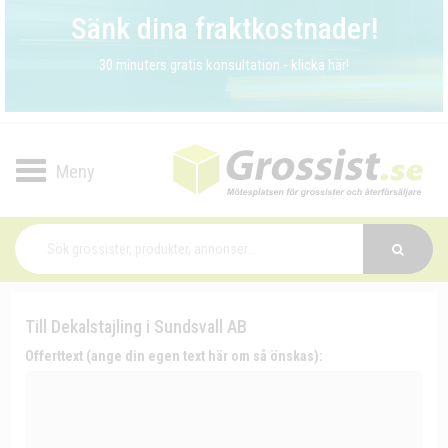
Sänk dina fraktkostnader!
30 minuters gratis konsultation - klicka här!
Toggle
navigation
Till Dekalstajling i Sundsvall AB
Offerttext (ange din egen text här om så önskas):