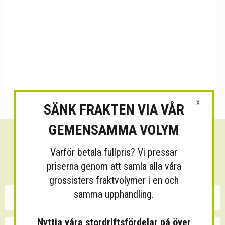
X
SÄNK FRAKTEN VIA VÅR
GEMENSAMMA VOLYM
Sänk dina fraktkostnader!
Varför betala fullpris? Vi pressar
30 minuters kostnadsfri konsultation
priserna genom att samla alla våra
grossisters fraktvolymer i en och
samma upphandling.
Nyttja våra stordriftsfördelar på över