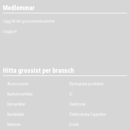
Medlemmar
Lägg till din grossistverksamhet
Logga in
Hitta grossist per bransch
Accessoarer
Ekologiska produkter
Badrumsartiklar
El
Barnartiklar
Elektronik
Barnkläder
Elektroniska Cigaretter
Batterier
Erotik