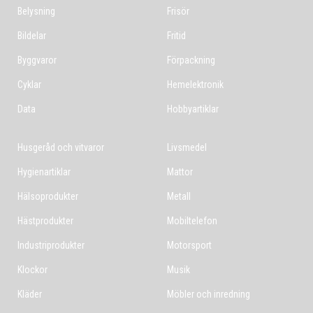
Belysning
Frisör
Bildelar
Fritid
Byggvaror
Förpackning
Cyklar
Hemelektronik
Data
Hobbyartiklar
Husgeråd och vitvaror
Livsmedel
Hygienartiklar
Mattor
Hälsoprodukter
Metall
Hästprodukter
Mobiltelefon
Industriprodukter
Motorsport
Klockor
Musik
Kläder
Möbler och inredning