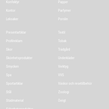
Konfektyr
Papper
Kontor
Parfymer
Leksaker
Porslin
Presentartiklar
Textil
Profilreklam
Tobak
Skor
Trädgård
Skönhetsprodukter
Underkläder
Smycken
Verktyg
Spa
VVS
Sportartiklar
Väskor och resetillbehör
Stål
Zoologi
Städmaterial
Övrigt