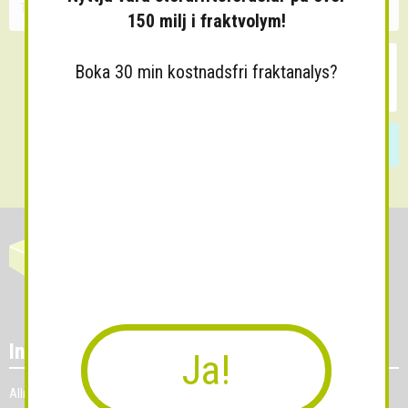
150 milj i fraktvolym!
Boka 30 min kostnadsfri fraktanalys?
Skicka
Information
Ja!
Allmänna villkor