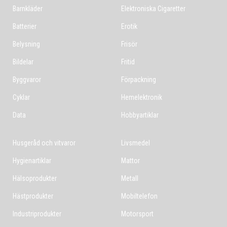
Barnkläder
Elektroniska Cigaretter
Batterier
Erotik
Belysning
Frisör
Bildelar
Fritid
Byggvaror
Förpackning
Cyklar
Hemelektronik
Data
Hobbyartiklar
Husgeråd och vitvaror
Livsmedel
Hygienartiklar
Mattor
Hälsoprodukter
Metall
Hästprodukter
Mobiltelefon
Industriprodukter
Motorsport