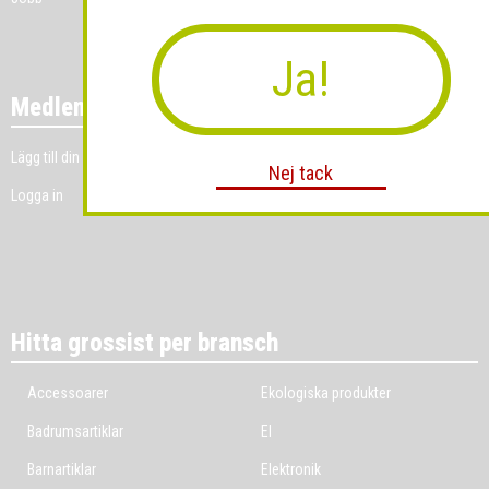
Ja!
Medlemmar
Lägg till din grossistverksamhet
Nej tack
Logga in
Hitta grossist per bransch
Accessoarer
Ekologiska produkter
Badrumsartiklar
El
Barnartiklar
Elektronik