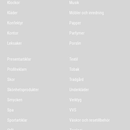
Klockor
Musik
Kläder
Möbler och inredning
Konfektyr
Papper
Kontor
Parfymer
Leksaker
Porslin
Presentartiklar
Textil
Profilreklam
Tobak
Skor
Trädgård
Skönhetsprodukter
Underkläder
Smycken
Verktyg
Spa
VVS
Sportartiklar
Väskor och resetillbehör