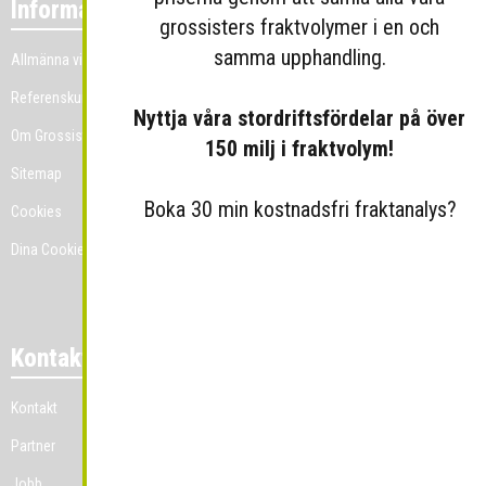
Information
grossisters fraktvolymer i en och
samma upphandling.
Allmänna villkor
Referenskunder
Nyttja våra stordriftsfördelar på över
Om Grossist.se
150 milj i fraktvolym!
Sitemap
Boka 30 min kostnadsfri fraktanalys?
Cookies
Dina Cookie-prefenser
Kontakt
Kontakt
Partner
Jobb