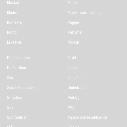
Klockor
Musik
Kläder
Möbler och inredning
Konfektyr
Papper
Kontor
Parfymer
Leksaker
Porslin
Presentartiklar
Textil
Profilreklam
Tobak
Skor
Trädgård
Skönhetsprodukter
Underkläder
Smycken
Verktyg
Spa
VVS
Sportartiklar
Väskor och resetillbehör