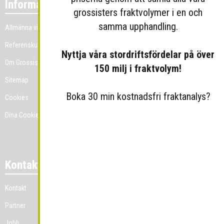
Information
grossisters fraktvolymer i en och
samma upphandling.
Allmänna villkor
Referenskunder
Nyttja våra stordriftsfördelar på över
Om Grossist.se
150 milj i fraktvolym!
Sitemap
Boka 30 min kostnadsfri fraktanalys?
Cookies
Dina Cookie-prefenser
Kontakt
Kontakt
Partner
Jobb