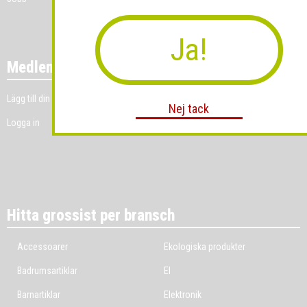
Ja!
Medlemmar
Lägg till din grossistverksamhet
Nej tack
Logga in
Hitta grossist per bransch
Accessoarer
Ekologiska produkter
Badrumsartiklar
El
Barnartiklar
Elektronik