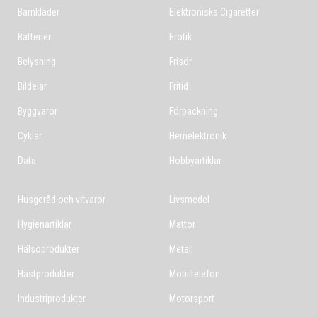
Barnkläder
Elektroniska Cigaretter
Batterier
Erotik
Belysning
Frisör
Bildelar
Fritid
Byggvaror
Förpackning
Cyklar
Hemelektronik
Data
Hobbyartiklar
Husgeråd och vitvaror
Livsmedel
Hygienartiklar
Mattor
Hälsoprodukter
Metall
Hästprodukter
Mobiltelefon
Industriprodukter
Motorsport