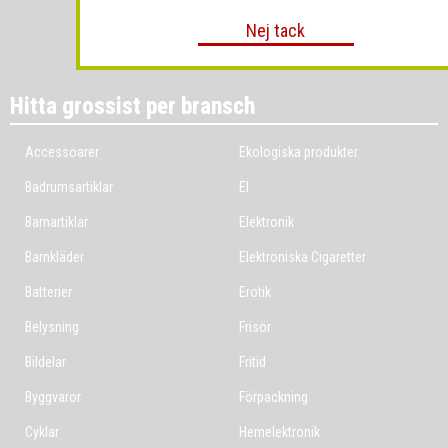
Nej tack
Hitta grossist per bransch
Accessoarer
Ekologiska produkter
Badrumsartiklar
El
Barnartiklar
Elektronik
Barnkläder
Elektroniska Cigaretter
Batterier
Erotik
Belysning
Frisör
Bildelar
Fritid
Byggvaror
Förpackning
Cyklar
Hemelektronik