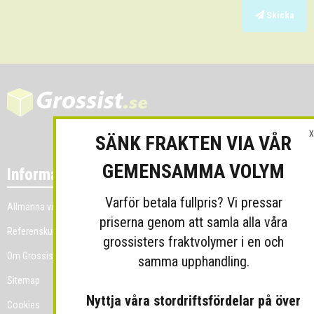
Skicka
X
SÄNK FRAKTEN VIA VÅR
GEMENSAMMA VOLYM
Information
Varför betala fullpris? Vi pressar
Allmänna villkor
priserna genom att samla alla våra
Referenskunder
grossisters fraktvolymer i en och
Om Grossist.se
samma upphandling.
Sitemap
Nyttja våra stordriftsfördelar på över
Cookies