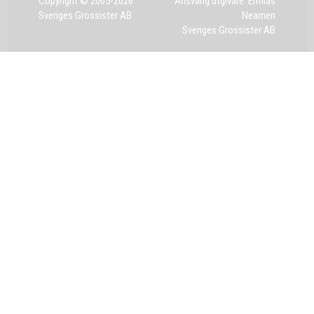
Copyright © 2005-2026
Ansvarig utgivare: Ermias
Sveriges Grossister AB
Neamen
Sveriges Grossister AB