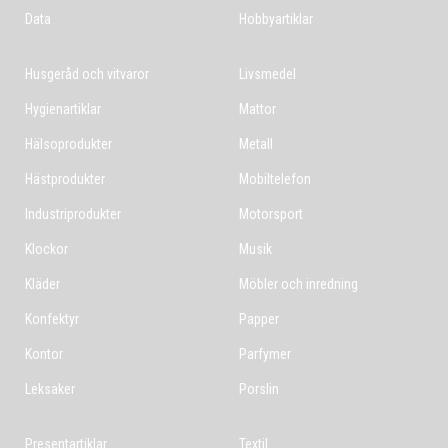
Data
Hobbyartiklar
Husgeråd och vitvaror
Livsmedel
Hygienartiklar
Mattor
Hälsoprodukter
Metall
Hästprodukter
Mobiltelefon
Industriprodukter
Motorsport
Klockor
Musik
Kläder
Möbler och inredning
Konfektyr
Papper
Kontor
Parfymer
Leksaker
Porslin
Presentartiklar
Textil