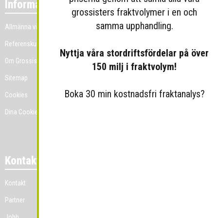
Information
grossisters fraktvolymer i en och
samma upphandling.
Allmänna villkor
Referenskunder
Nyttja våra stordriftsfördelar på över
Om Grossist.se
150 milj i fraktvolym!
Sitemap
Boka 30 min kostnadsfri fraktanalys?
Cookies
Dina Cookie-prefenser
Kontakt
Kontakt
Partner
Jobb