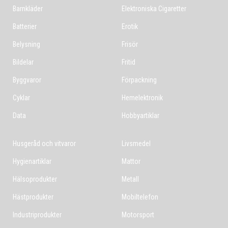
Barnkläder
Elektroniska Cigaretter
Batterier
Erotik
Belysning
Frisör
Bildelar
Fritid
Byggvaror
Förpackning
Cyklar
Hemelektronik
Data
Hobbyartiklar
Husgeråd och vitvaror
Livsmedel
Hygienartiklar
Mattor
Hälsoprodukter
Metall
Hästprodukter
Mobiltelefon
Industriprodukter
Motorsport