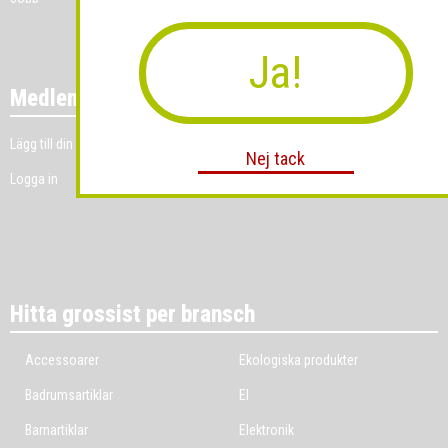
Ja!
Medlemmar
Lägg till din grossistverksamhet
Nej tack
Logga in
Hitta grossist per bransch
Accessoarer
Ekologiska produkter
Badrumsartiklar
El
Barnartiklar
Elektronik