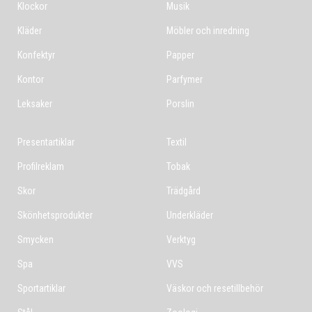
Klockor
Musik
Kläder
Möbler och inredning
Konfektyr
Papper
Kontor
Parfymer
Leksaker
Porslin
Presentartiklar
Textil
Profilreklam
Tobak
Skor
Trädgård
Skönhetsprodukter
Underkläder
Smycken
Verktyg
Spa
VVS
Sportartiklar
Väskor och resetillbehör