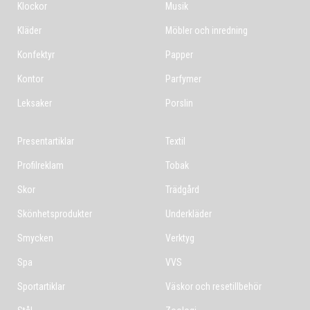
Klockor
Musik
Kläder
Möbler och inredning
Konfektyr
Papper
Kontor
Parfymer
Leksaker
Porslin
Presentartiklar
Textil
Profilreklam
Tobak
Skor
Trädgård
Skönhetsprodukter
Underkläder
Smycken
Verktyg
Spa
VVS
Sportartiklar
Väskor och resetillbehör