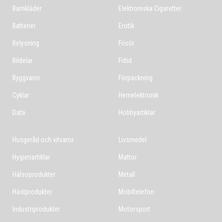
Barnkläder
Elektroniska Cigaretter
Batterier
Erotik
Belysning
Frisör
Bildelar
Fritid
Byggvaror
Förpackning
Cyklar
Hemelektronik
Data
Hobbyartiklar
Husgeråd och vitvaror
Livsmedel
Hygienartiklar
Mattor
Hälsoprodukter
Metall
Hästprodukter
Mobiltelefon
Industriprodukter
Motorsport