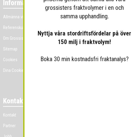
Information
grossisters fraktvolymer i en och
samma upphandling.
Allmänna villkor
Referenskunder
Nyttja våra stordriftsfördelar på över
Om Grossist.se
150 milj i fraktvolym!
Sitemap
Boka 30 min kostnadsfri fraktanalys?
Cookies
Dina Cookie-prefenser
Kontakt
Kontakt
Partner
Jobb