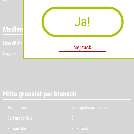
Ja!
Medlemmar
Lägg till din grossistverksamhet
Nej tack
Logga in
Hitta grossist per bransch
Accessoarer
Ekologiska produkter
Badrumsartiklar
El
Barnartiklar
Elektronik