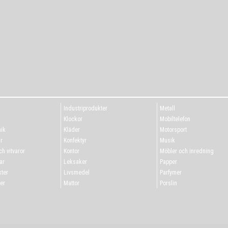
Industriprodukter
Metall
g
Klockor
Mobiltelefon
ik
Kläder
Motorsport
r
Konfektyr
Musik
h vitvaror
Kontor
Möbler och inredning
ar
Leksaker
Papper
ter
Livsmedel
Parfymer
er
Mattor
Porslin