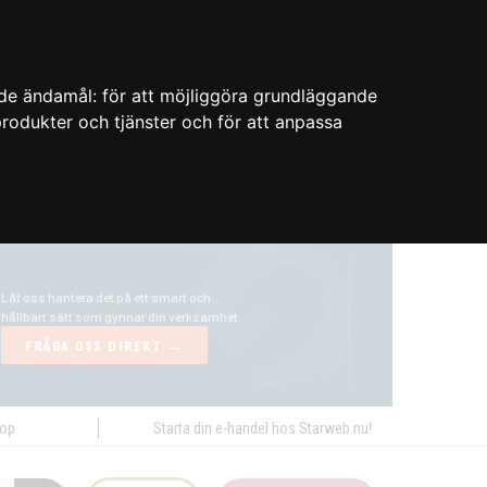
nde ändamål:
för att möjliggöra grundläggande
 produkter och tjänster och för att anpassa
hop
Starta din e-handel hos Starweb nu!