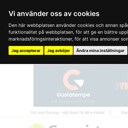
Vi använder oss av cookies
Den här webbplatsen använder cookies och annan spårn
funktionalitet på webbplatsen
,
för att ge en bättre up
marknadsföringsinteraktioner
,
för att visa annonser so
Jag accepterar
Jag avböjer
Ändra mina inställningar
Gör som Varsego - välj Litium för din e-handel
Star