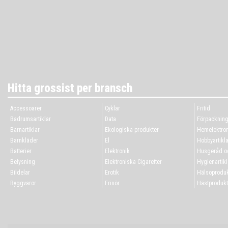
Hitta grossist per bransch
Accessoarer
Cyklar
Fritid
Badrumsartiklar
Data
Förpacknin
Barnartiklar
Ekologiska produkter
Hemelektron
Barnkläder
El
Hobbyartikla
Batterier
Elektronik
Husgeråd oc
Belysning
Elektroniska Cigaretter
Hygienartikl
Bildelar
Erotik
Hälsoproduk
Byggvaror
Frisör
Hästprodukt