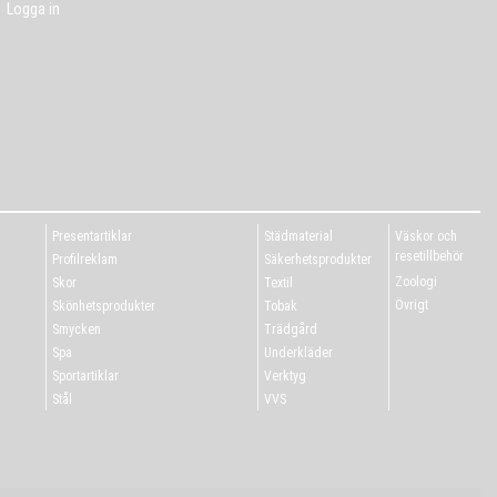
Logga in
Presentartiklar
Städmaterial
Väskor och
resetillbehör
Profilreklam
Säkerhetsprodukter
Zoologi
Skor
Textil
Övrigt
Skönhetsprodukter
Tobak
Smycken
Trädgård
Spa
Underkläder
Sportartiklar
Verktyg
Stål
VVS