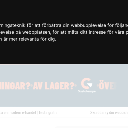
ingsteknik för att förbättra din webbupplevelse för följa
plevelse på webbplatsen
,
för att mäta ditt intresse för våra
m är mer relevanta för dig
.
ta en modern e-handel | Testa gratis
Skräddarsy din webbs