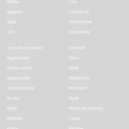
Bildelar
Fritid
Byggvaror
Förpackning
Cyklar
Hemelektronik
Data
Hobbyartiklar
Husgeråd och vitvaror
Livsmedel
Hygienartiklar
Mattor
Hälsoprodukter
Metall
Hästprodukter
Mobiltelefon
Industriprodukter
Motorsport
Klockor
Musik
Kläder
Möbler och inredning
Konfektyr
Papper
Kontor
Parfymer