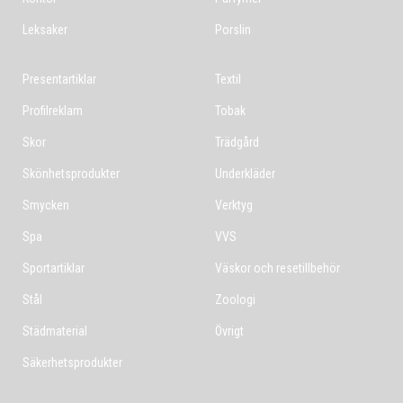
Leksaker
Porslin
Presentartiklar
Textil
Profilreklam
Tobak
Skor
Trädgård
Skönhetsprodukter
Underkläder
Smycken
Verktyg
Spa
VVS
Sportartiklar
Väskor och resetillbehör
Stål
Zoologi
Städmaterial
Övrigt
Säkerhetsprodukter