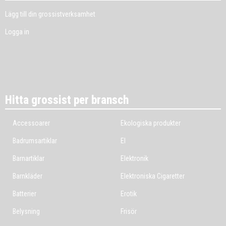
Lägg till din grossistverksamhet
Logga in
Hitta grossist per bransch
Accessoarer
Ekologiska produkter
Badrumsartiklar
El
Barnartiklar
Elektronik
Barnkläder
Elektroniska Cigaretter
Batterier
Erotik
Belysning
Frisör