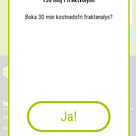
150 milj i fraktvolym!
Boka 30 min kostnadsfri fraktanalys?
Skicka
Information
Ja!
Allmänna villkor
Referenskunder