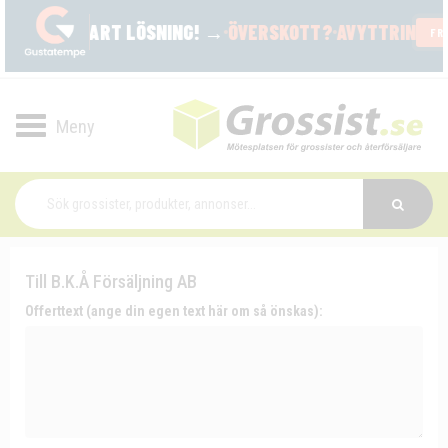
Toggle
navigation
Till B.K.Å Försäljning AB
Offerttext (ange din egen text här om så önskas):