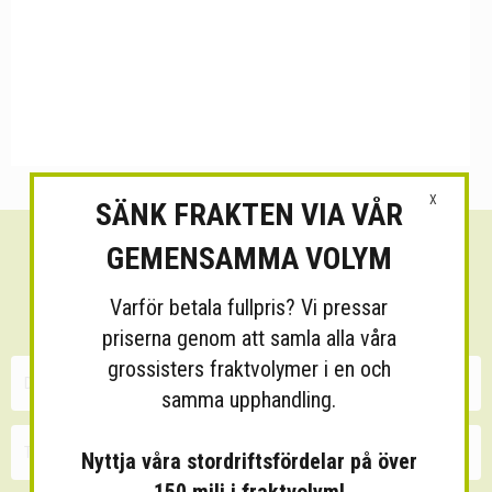
X
SÄNK FRAKTEN VIA VÅR
GEMENSAMMA VOLYM
Sänk dina fraktkostnader!
Varför betala fullpris? Vi pressar
30 minuters kostnadsfri konsultation
priserna genom att samla alla våra
grossisters fraktvolymer i en och
samma upphandling.
Nyttja våra stordriftsfördelar på över