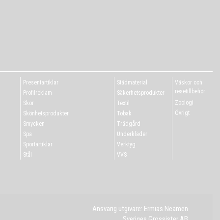
Presentartiklar
Städmaterial
Väskor och
resetillbehör
Profilreklam
Säkerhetsprodukter
Zoologi
Skor
Textil
Övrigt
Skönhetsprodukter
Tobak
Smycken
Trädgård
Spa
Underkläder
Sportartiklar
Verktyg
Stål
VVS
Ansvarig utgivare: Ermias Neamen
Sveriges Grossister AB