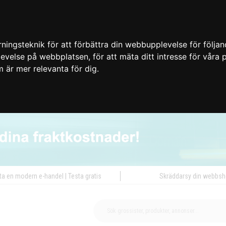
ingsteknik för att förbättra din webbupplevelse för följa
plevelse på webbplatsen
,
för att mäta ditt intresse för våra
m är mer relevanta för dig
.
ta en modern e-handel | Testa gratis
Skräddarsy din webbs