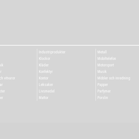
Industriprodukter
Metall
g
Klockor
Mobiltelefon
ik
Kläder
Motorsport
r
Konfektyr
Musik
h vitvaror
Kontor
Möbler och inredning
ar
Leksaker
Papper
ter
Livsmedel
Parfymer
er
Mattor
Porslin