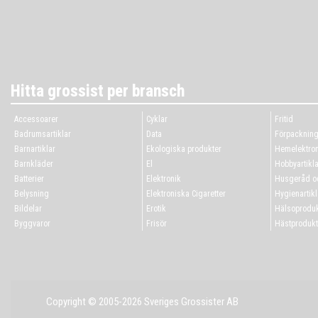
Hitta grossist per bransch
Accessoarer
Cyklar
Fritid
Badrumsartiklar
Data
Förpacknin
Barnartiklar
Ekologiska produkter
Hemelektron
Barnkläder
El
Hobbyartikla
Batterier
Elektronik
Husgeråd oc
Belysning
Elektroniska Cigaretter
Hygienartikl
Bildelar
Erotik
Hälsoproduk
Byggvaror
Frisör
Hästprodukt
Copyright © 2005-2026 Sveriges Grossister AB