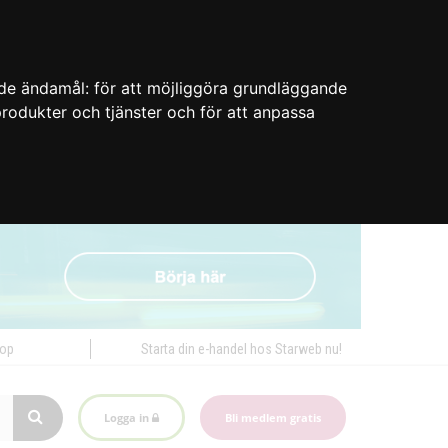
nde ändamål:
för att möjliggöra grundläggande
 produkter och tjänster och för att anpassa
hop
Starta din e-handel hos Starweb nu!
Logga in
Bli medlem gratis