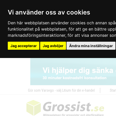
Vi använder oss av cookies
Den här webbplatsen använder cookies och annan spårn
funktionalitet på webbplatsen
,
för att ge en bättre up
marknadsföringsinteraktioner
,
för att visa annonser so
Jag accepterar
Jag avböjer
Ändra mina inställningar
Gör som Varsego - välj Litium för din e-handel
Star