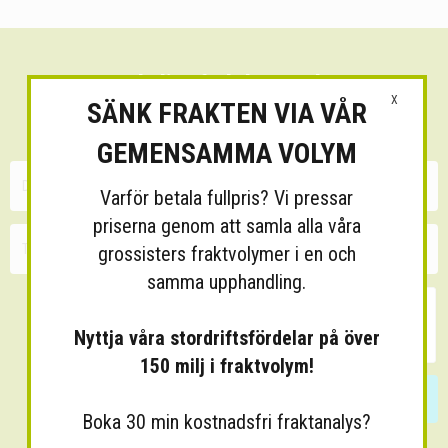
Sänk dina fraktkostnader!
X
SÄNK FRAKTEN VIA VÅR
30 minuters kostnadsfri konsultation
GEMENSAMMA VOLYM
Varför betala fullpris? Vi pressar
priserna genom att samla alla våra
grossisters fraktvolymer i en och
samma upphandling.
Nyttja våra stordriftsfördelar på över
150 milj i fraktvolym!
Skicka
Boka 30 min kostnadsfri fraktanalys?