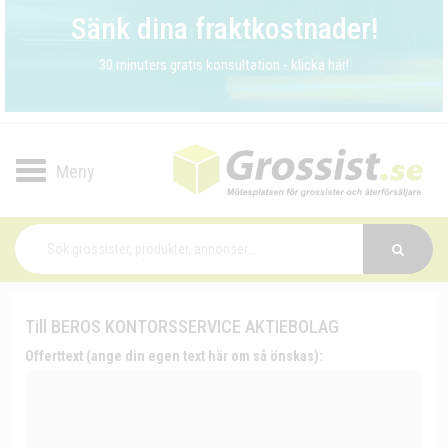
Sänk dina fraktkostnader!
30 minuters gratis konsultation - klicka här!
Toggle
navigation
Till BEROS KONTORSSERVICE AKTIEBOLAG
Offerttext (ange din egen text här om så önskas):