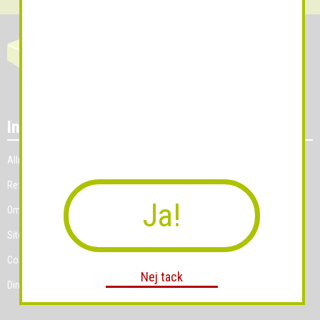
Information
Allmänna villkor
Referenskunder
Ja!
Om Grossist.se
Sitemap
Cookies
Nej tack
Dina Cookie-prefenser