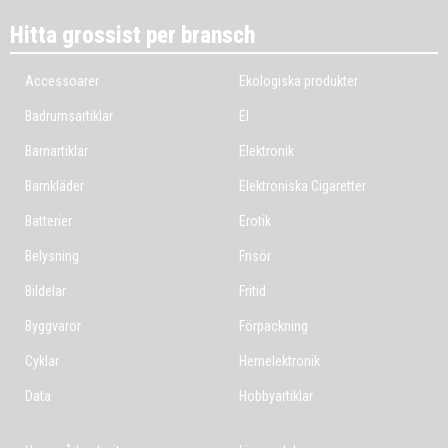
Hitta grossist per bransch
Accessoarer
Ekologiska produkter
Badrumsartiklar
El
Barnartiklar
Elektronik
Barnkläder
Elektroniska Cigaretter
Batterier
Erotik
Belysning
Frisör
Bildelar
Fritid
Byggvaror
Förpackning
Cyklar
Hemelektronik
Data
Hobbyartiklar