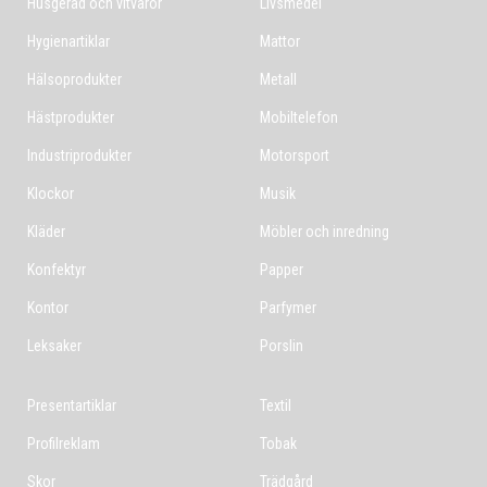
Husgeråd och vitvaror
Livsmedel
Hygienartiklar
Mattor
Hälsoprodukter
Metall
Hästprodukter
Mobiltelefon
Industriprodukter
Motorsport
Klockor
Musik
Kläder
Möbler och inredning
Konfektyr
Papper
Kontor
Parfymer
Leksaker
Porslin
Presentartiklar
Textil
Profilreklam
Tobak
Skor
Trädgård