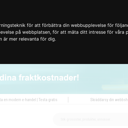
ingsteknik för att förbättra din webbupplevelse för följa
plevelse på webbplatsen
,
för att mäta ditt intresse för våra
m är mer relevanta för dig
.
ta en modern e-handel | Testa gratis
Skräddarsy din webbs