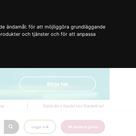
nde ändamål:
för att möjliggöra grundläggande
 produkter och tjänster och för att anpassa
hop
Starta din e-handel hos Starweb nu!
Logga in
Bli medlem gratis