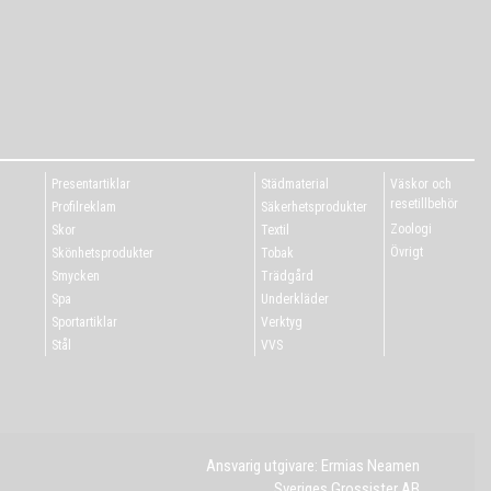
Presentartiklar
Städmaterial
Väskor och
resetillbehör
Profilreklam
Säkerhetsprodukter
Zoologi
Skor
Textil
Övrigt
Skönhetsprodukter
Tobak
Smycken
Trädgård
Spa
Underkläder
Sportartiklar
Verktyg
Stål
VVS
Ansvarig utgivare: Ermias Neamen
Sveriges Grossister AB