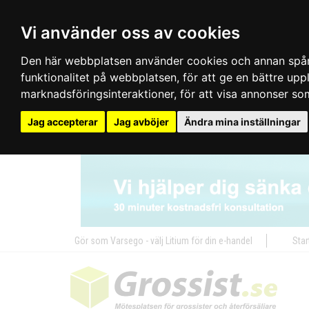
Vi använder oss av cookies
Den här webbplatsen använder cookies och annan spårn
funktionalitet på webbplatsen
,
för att ge en bättre up
marknadsföringsinteraktioner
,
för att visa annonser so
Jag accepterar
Jag avböjer
Ändra mina inställningar
Gör som Varsego - välj Litium för din e-handel
Star