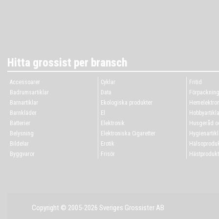
Hitta grossist per bransch
Accessoarer
Cyklar
Fritid
Badrumsartiklar
Data
Förpacknin
Barnartiklar
Ekologiska produkter
Hemelektron
Barnkläder
El
Hobbyartikla
Batterier
Elektronik
Husgeråd oc
Belysning
Elektroniska Cigaretter
Hygienartikl
Bildelar
Erotik
Hälsoproduk
Byggvaror
Frisör
Hästprodukt
Copyright © 2005-2026 Sveriges Grossister AB