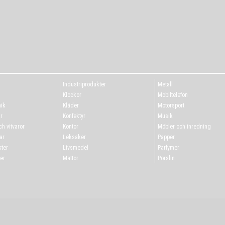
Industriprodukter
Metall
g
Klockor
Mobiltelefon
ik
Kläder
Motorsport
r
Konfektyr
Musik
h vitvaror
Kontor
Möbler och inredning
ar
Leksaker
Papper
ter
Livsmedel
Parfymer
er
Mattor
Porslin