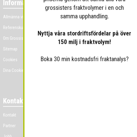
Information
grossisters fraktvolymer i en och
samma upphandling.
Allmänna villkor
Referenskunder
Nyttja våra stordriftsfördelar på över
Om Grossist.se
150 milj i fraktvolym!
Sitemap
Boka 30 min kostnadsfri fraktanalys?
Cookies
Dina Cookie-prefenser
Kontakt
Kontakt
Partner
Jobb