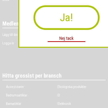
Ja!
Medlemmar
Lägg till din grossistverksamhet
Nej tack
Logga in
Hitta grossist per bransch
Accessoarer
Ekologiska produkter
Badrumsartiklar
El
Barnartiklar
Elektronik