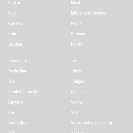
Klockor
Musik
Kläder
Möbler och inredning
Konfektyr
Papper
Kontor
Parfymer
Leksaker
Porslin
Presentartiklar
Textil
Profilreklam
Tobak
Skor
Trädgård
Skönhetsprodukter
Underkläder
Smycken
Verktyg
Spa
VVS
Sportartiklar
Väskor och resetillbehör