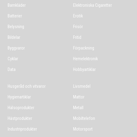
Barnkläder
Elektroniska Cigaretter
Batterier
Erotik
Belysning
Frisör
Bildelar
Fritid
Byggvaror
Förpackning
Cyklar
Hemelektronik
Data
Hobbyartiklar
Husgeråd och vitvaror
Livsmedel
Hygienartiklar
Mattor
Hälsoprodukter
Metall
Hästprodukter
Mobiltelefon
Industriprodukter
Motorsport