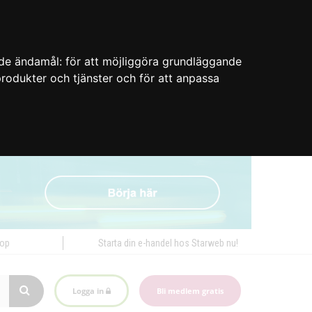
nde ändamål:
för att möjliggöra grundläggande
 produkter och tjänster och för att anpassa
hop
Starta din e-handel hos Starweb nu!
Logga in
Bli medlem gratis