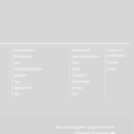
Presentartiklar
Städmaterial
Väskor och
resetillbehör
Profilreklam
Säkerhetsprodukter
Zoologi
Skor
Textil
Övrigt
Skönhetsprodukter
Tobak
Smycken
Trädgård
Spa
Underkläder
Sportartiklar
Verktyg
Stål
VVS
Ansvarig utgivare: Ermias Neamen
Sveriges Grossister AB