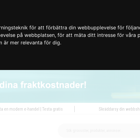
ingsteknik för att förbättra din webbupplevelse för följa
plevelse på webbplatsen
,
för att mäta ditt intresse för våra
m är mer relevanta för dig
.
ta en modern e-handel | Testa gratis
Skräddarsy din webbs