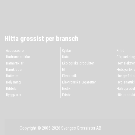
Hitta grossist per bransch
Accessoarer
Cyklar
Fritid
Badrumsartiklar
Data
Förpacknin
Barnartiklar
Ekologiska produkter
Hemelektron
Barnkläder
El
Hobbyartikla
Batterier
Elektronik
Husgeråd oc
Belysning
Elektroniska Cigaretter
Hygienartikl
Bildelar
Erotik
Hälsoproduk
Byggvaror
Frisör
Hästprodukt
Copyright © 2005-2026 Sveriges Grossister AB