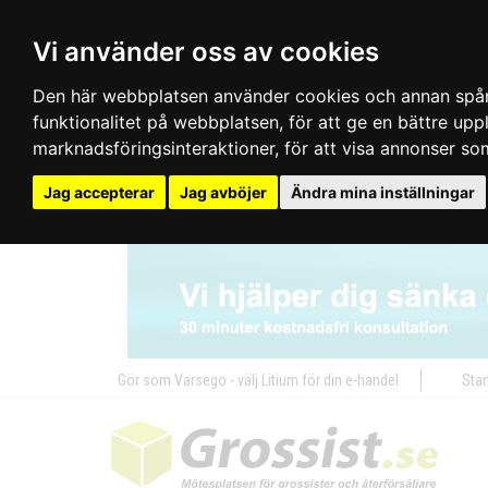
Vi använder oss av cookies
Den här webbplatsen använder cookies och annan spårn
funktionalitet på webbplatsen
,
för att ge en bättre up
marknadsföringsinteraktioner
,
för att visa annonser so
Jag accepterar
Jag avböjer
Ändra mina inställningar
Gör som Varsego - välj Litium för din e-handel
Star