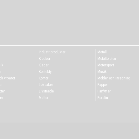
Industriprodukter
Metall
g
Klockor
Mobiltelefon
ik
Kläder
Motorsport
r
Konfektyr
Musik
h vitvaror
Kontor
Möbler och inredning
ar
Leksaker
Papper
ter
Livsmedel
Parfymer
er
Mattor
Porslin